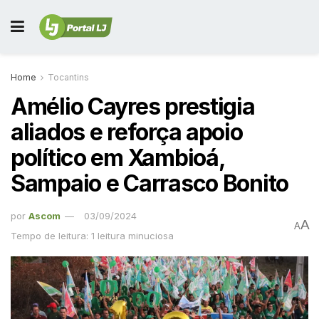
Home
Tocantins
Amélio Cayres prestigia
aliados e reforça apoio
político em Xambioá,
Sampaio e Carrasco Bonito
por
Ascom
03/09/2024
A
A
Tempo de leitura: 1 leitura minuciosa