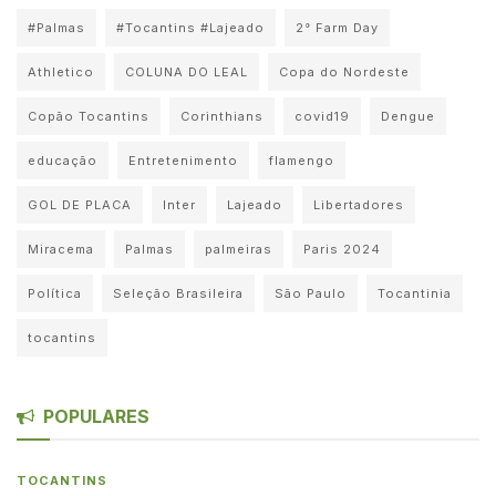
#Palmas
#Tocantins #Lajeado
2° Farm Day
Athletico
COLUNA DO LEAL
Copa do Nordeste
Copão Tocantins
Corinthians
covid19
Dengue
educação
Entretenimento
flamengo
GOL DE PLACA
Inter
Lajeado
Libertadores
Miracema
Palmas
palmeiras
Paris 2024
Política
Seleção Brasileira
São Paulo
Tocantinia
tocantins
POPULARES
TOCANTINS