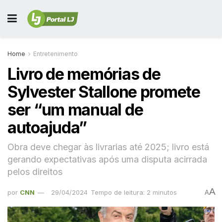
Home
Entretenimento
Livro de memórias de
Sylvester Stallone promete
ser “um manual de
autoajuda”
Obra deve chegar às livrarias até 2025; livro está
gerando expectativas após uma disputa acirrada
pelos direitos
A
por
CNN
29/04/2024
Tempo de leitura: 2 minutos
A