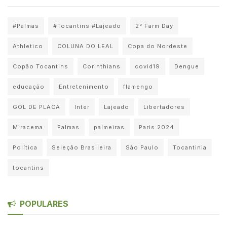
#Palmas
#Tocantins #Lajeado
2° Farm Day
Athletico
COLUNA DO LEAL
Copa do Nordeste
Copão Tocantins
Corinthians
covid19
Dengue
educação
Entretenimento
flamengo
GOL DE PLACA
Inter
Lajeado
Libertadores
Miracema
Palmas
palmeiras
Paris 2024
Política
Seleção Brasileira
São Paulo
Tocantinia
tocantins
POPULARES