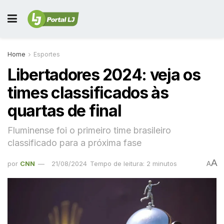
Home
Esportes
Libertadores 2024: veja os
times classificados às
quartas de final
Fluminense foi o primeiro time brasileiro
classificado para a próxima fase
A
por
CNN
21/08/2024
Tempo de leitura: 2 minutos
A