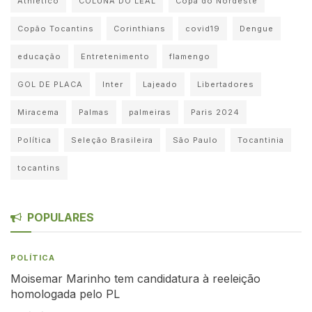
Athletico
COLUNA DO LEAL
Copa do Nordeste
Copão Tocantins
Corinthians
covid19
Dengue
educação
Entretenimento
flamengo
GOL DE PLACA
Inter
Lajeado
Libertadores
Miracema
Palmas
palmeiras
Paris 2024
Política
Seleção Brasileira
São Paulo
Tocantinia
tocantins
POPULARES
POLÍTICA
Moisemar Marinho tem candidatura à reeleição
homologada pelo PL