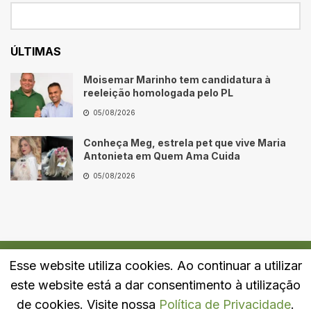
ÚLTIMAS
Moisemar Marinho tem candidatura à
reeleição homologada pelo PL
05/08/2026
Conheça Meg, estrela pet que vive Maria
Antonieta em Quem Ama Cuida
05/08/2026
Esse website utiliza cookies. Ao continuar a utilizar
Quem Somos
Fale Conosco
Política de Privacidade
este website está a dar consentimento à utilização
© 2024
Portal LJ
- Todos os direitos reservados.
de cookies. Visite nossa
Política de Privacidade
.