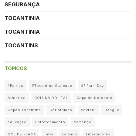
SEGURANÇA
TOCANTINIA
TOCANTINIA
TOCANTINS
TÓPICOS
#Palmas
#Tocantins #Lajeado
2° Farm Day
Athletico
COLUNA DO LEAL
Copa do Nordeste
Copão Tocantins
Corinthians
covid19
Dengue
educação
Entretenimento
flamengo
GOL DE PLACA
Inter
Lajeado
Libertadores