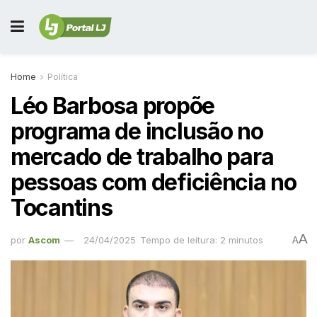
Home
Política
Léo Barbosa propõe
programa de inclusão no
mercado de trabalho para
pessoas com deficiência no
Tocantins
A
por
Ascom
24/04/2025
Tempo de leitura: 2 minutos
A