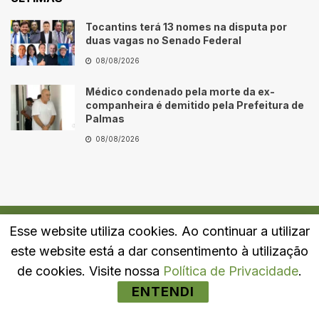
Tocantins terá 13 nomes na disputa por
duas vagas no Senado Federal
08/08/2026
Médico condenado pela morte da ex-
companheira é demitido pela Prefeitura de
Palmas
08/08/2026
Esse website utiliza cookies. Ao continuar a utilizar
Quem Somos
Fale Conosco
Política de Privacidade
este website está a dar consentimento à utilização
© 2024
Portal LJ
- Todos os direitos reservados.
de cookies. Visite nossa
Política de Privacidade
.
ENTENDI