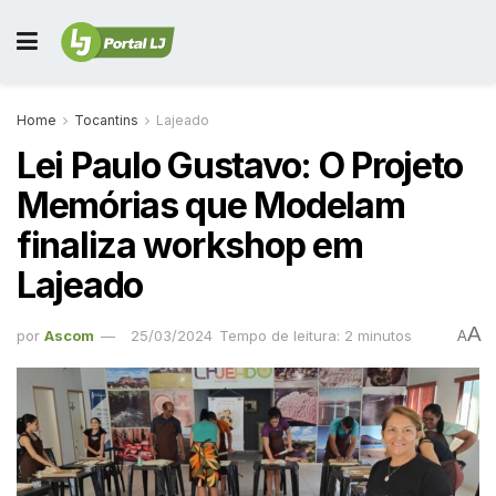
Home
Tocantins
Lajeado
Lei Paulo Gustavo: O Projeto
Memórias que Modelam
finaliza workshop em
Lajeado
A
por
Ascom
25/03/2024
Tempo de leitura: 2 minutos
A