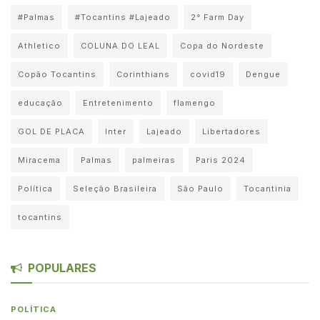
#Palmas
#Tocantins #Lajeado
2° Farm Day
Athletico
COLUNA DO LEAL
Copa do Nordeste
Copão Tocantins
Corinthians
covid19
Dengue
educação
Entretenimento
flamengo
GOL DE PLACA
Inter
Lajeado
Libertadores
Miracema
Palmas
palmeiras
Paris 2024
Política
Seleção Brasileira
São Paulo
Tocantinia
tocantins
POPULARES
POLÍTICA