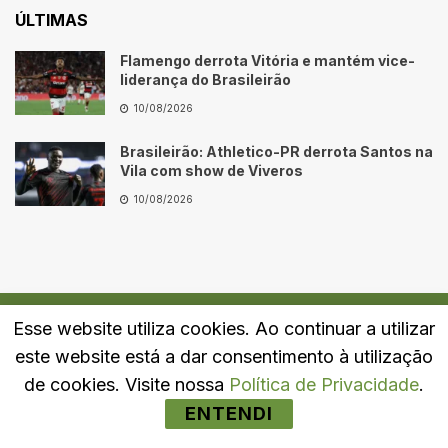
ÚLTIMAS
Flamengo derrota Vitória e mantém vice-
liderança do Brasileirão
10/08/2026
Brasileirão: Athletico-PR derrota Santos na
Vila com show de Viveros
10/08/2026
Esse website utiliza cookies. Ao continuar a utilizar
Quem Somos
Fale Conosco
Política de Privacidade
este website está a dar consentimento à utilização
© 2024
Portal LJ
- Todos os direitos reservados.
de cookies. Visite nossa
Política de Privacidade
.
ENTENDI