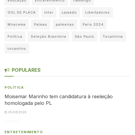
educação
Entretenimento
flamengo
GOL DE PLACA
Inter
Lajeado
Libertadores
Miracema
Palmas
palmeiras
Paris 2024
Política
Seleção Brasileira
São Paulo
Tocantinia
tocantins
POPULARES
POLÍTICA
Moisemar Marinho tem candidatura à reeleição
homologada pelo PL
05/08/2026
ENTRETENIMENTO