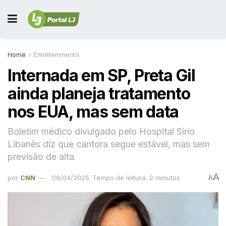
Home
Entretenimento
Internada em SP, Preta Gil
ainda planeja tratamento
nos EUA, mas sem data
Boletim médico divulgado pelo Hospital Sírio
Libanês diz que cantora segue estável, mas sem
previsão de alta
A
por
CNN
09/04/2025
Tempo de leitura: 2 minutos
A