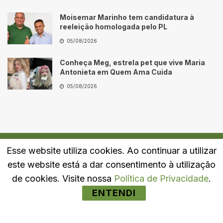
Moisemar Marinho tem candidatura à
reeleição homologada pelo PL
05/08/2026
Conheça Meg, estrela pet que vive Maria
Antonieta em Quem Ama Cuida
05/08/2026
Esse website utiliza cookies. Ao continuar a utilizar
Quem Somos
Fale Conosco
Política de Privacidade
este website está a dar consentimento à utilização
© 2024
Portal LJ
- Todos os direitos reservados.
de cookies. Visite nossa
Política de Privacidade
.
ENTENDI