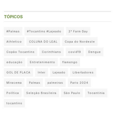
TÓPICOS
#Palmas
#Tocantins #Lajeado
2° Farm Day
Athletico
COLUNA DO LEAL
Copa do Nordeste
Copão Tocantins
Corinthians
covid19
Dengue
educação
Entretenimento
flamengo
GOL DE PLACA
Inter
Lajeado
Libertadores
Miracema
Palmas
palmeiras
Paris 2024
Política
Seleção Brasileira
São Paulo
Tocantinia
tocantins