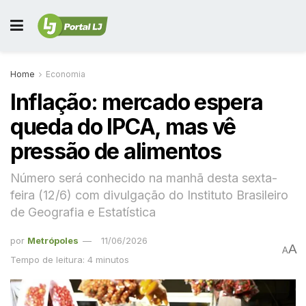
Home
Economia
Inflação: mercado espera
queda do IPCA, mas vê
pressão de alimentos
Número será conhecido na manhã desta sexta-
feira (12/6) com divulgação do Instituto Brasileiro
de Geografia e Estatística
por
Metrópoles
11/06/2026
A
A
Tempo de leitura: 4 minutos