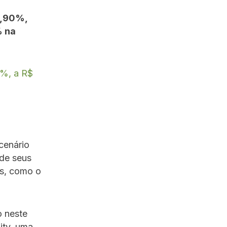
0,90%
,
% na
9%, a R$
cenário
 de seus
es, como o
o neste
ity, uma