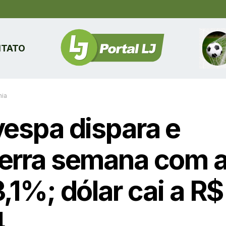
TATO
ia
vespa dispara e
erra semana com a
,1%; dólar cai a R$
4