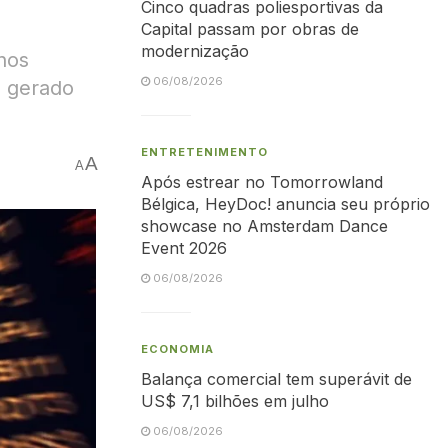
Cinco quadras poliesportivas da
Capital passam por obras de
modernização
nos
06/08/2026
m gerado
ENTRETENIMENTO
A
A
Após estrear no Tomorrowland
Bélgica, HeyDoc! anuncia seu próprio
showcase no Amsterdam Dance
Event 2026
06/08/2026
ECONOMIA
Balança comercial tem superávit de
US$ 7,1 bilhões em julho
06/08/2026