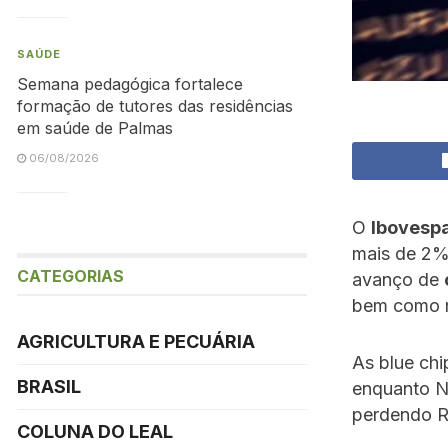
SAÚDE
Semana pedagógica fortalece
formação de tutores das residências
em saúde de Palmas
06/08/2026
O
Ibovesp
mais de 2%
CATEGORIAS
avanço de
bem como r
AGRICULTURA E PECUÁRIA
As blue chi
BRASIL
enquanto N
perdendo R$
COLUNA DO LEAL