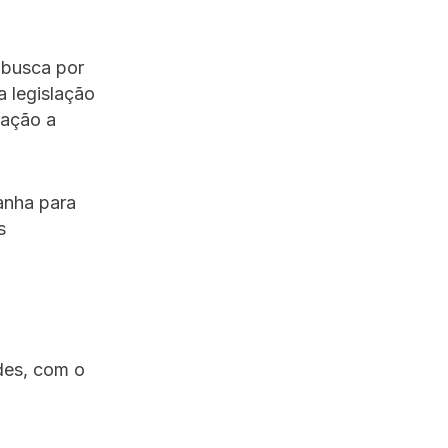
 busca por
a legislação
sação a
anha para
s
des, com o