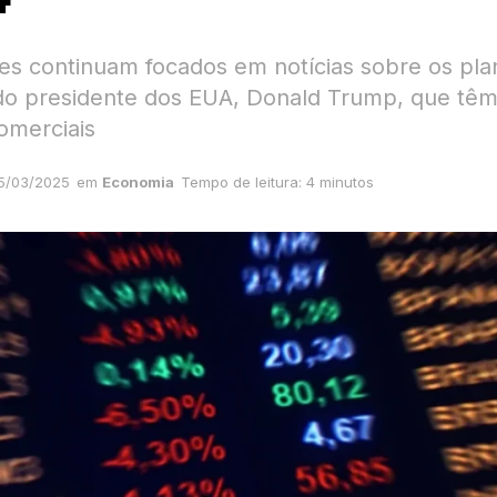
res continuam focados em notícias sobre os pla
s do presidente dos EUA, Donald Trump, que tê
omerciais
5/03/2025
em
Economia
Tempo de leitura: 4 minutos