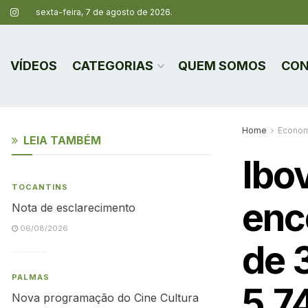
sexta-feira, 7 de agosto de 2026.
VÍDEOS
CATEGORIAS
QUEM SOMOS
CON
Home
Econom
LEIA TAMBÉM
Ibo
TOCANTINS
enc
Nota de esclarecimento
06/08/2026
de 3
PALMAS
5,7
Nova programação do Cine Cultura