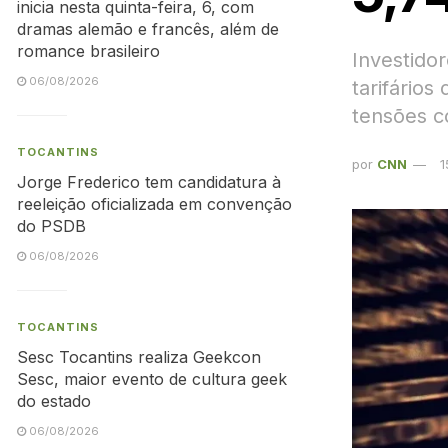
inicia nesta quinta-feira, 6, com
dramas alemão e francês, além de
romance brasileiro
Investido
06/08/2026
tarifário
tensões c
TOCANTINS
por
CNN
1
Jorge Frederico tem candidatura à
reeleição oficializada em convenção
do PSDB
06/08/2026
TOCANTINS
Sesc Tocantins realiza Geekcon
Sesc, maior evento de cultura geek
do estado
06/08/2026