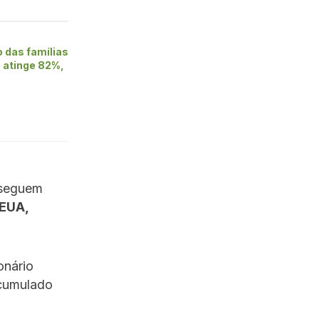
 das famílias
e atinge 82%,
 seguem
EUA,
onário
cumulado