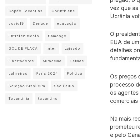
vez que as 
Copão Tocantins
Corinthians
Ucrânia vol
covid19
Dengue
educação
O president
Entretenimento
flamengo
EUA de um 
GOL DE PLACA
Inter
Lajeado
detalhes pr
fundamenta
Libertadores
Miracema
Palmas
palmeiras
Paris 2024
Política
Os preços d
processo d
Seleção Brasileira
São Paulo
os agentes 
Tocantinia
tocantins
comerciais 
Na mais rec
prometeu re
e pelo Ca