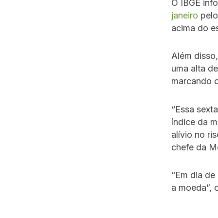
O IBGE inf
janeiro
pelo
acima do e
Além disso,
uma alta de
marcando o
“Essa sexta
índice da m
alívio no r
chefe da M
“Em dia de 
a moeda”, 