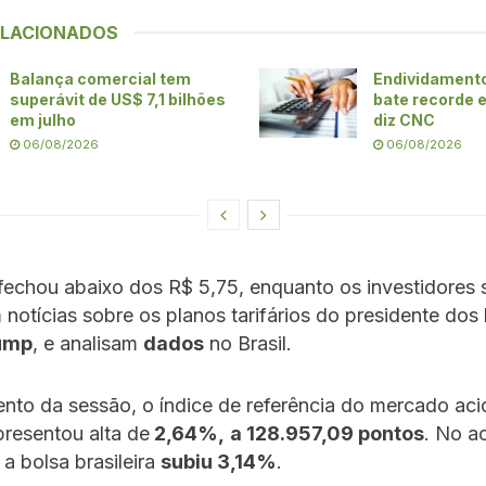
ELACIONADOS
Balança comercial tem
Endividamento
superávit de US$ 7,1 bilhões
bate recorde 
em julho
diz CNC
06/08/2026
06/08/2026
fechou abaixo dos R$ 5,75, enquanto os investidores
notícias sobre os planos tarifários do presidente dos
ump
, e analisam
dados
no Brasil.
to da sessão, o índice de referência do mercado aci
apresentou alta de
2,64%,
a 128.957,09 pontos
. No a
a bolsa brasileira
subiu 3,14%
.