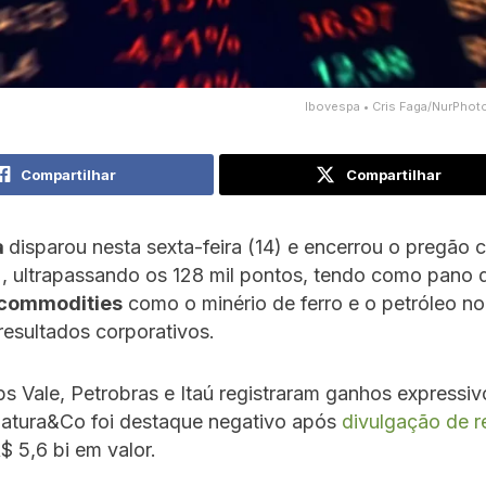
Ibovespa • Cris Faga/NurPhoto
Compartilhar
Compartilhar
a
disparou nesta sexta-feira (14) e encerrou o pregão 
, ultrapassando os 128 mil pontos, tendo como pano 
commodities
como o minério de ferro e o petróleo no 
esultados corporativos.
ps Vale, Petrobras e Itaú registraram ganhos expressiv
atura&Co foi destaque negativo após
divulgação de r
 5,6 bi em valor.