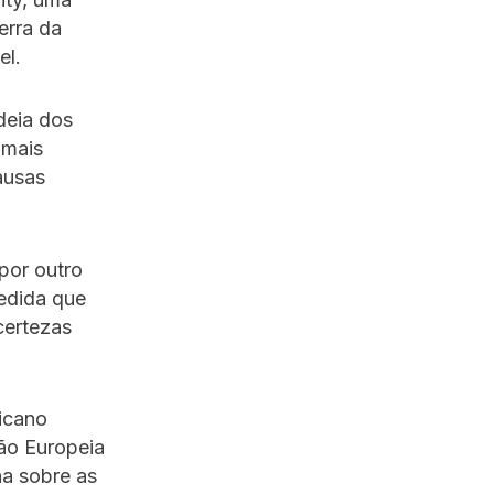
erra da
el.
ideia dos
 mais
ausas
por outro
edida que
certezas
ricano
ião Europeia
a sobre as