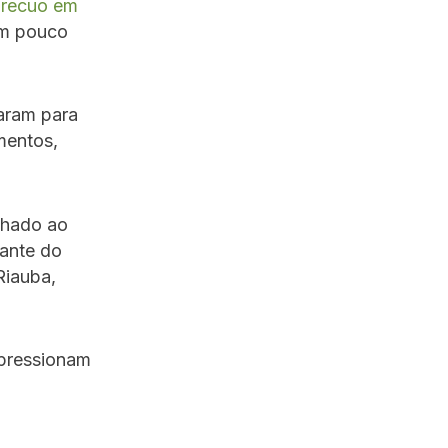
m recuo em
um pouco
raram para
mentos,
inhado ao
iante do
Riauba,
 pressionam