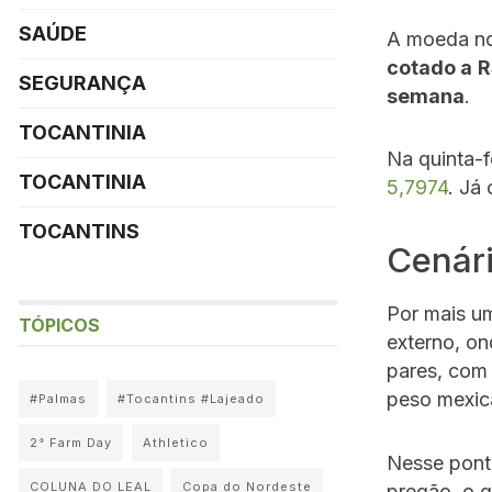
SAÚDE
A moeda no
cotado a
R
SEGURANÇA
semana
.
TOCANTINIA
Na quinta-f
TOCANTINIA
5,7974
. Já
TOCANTINS
Cenári
Por mais um
TÓPICOS
externo, on
pares, com
peso mexica
#Palmas
#Tocantins #Lajeado
2° Farm Day
Athletico
Nesse pont
COLUNA DO LEAL
Copa do Nordeste
pregão, o 