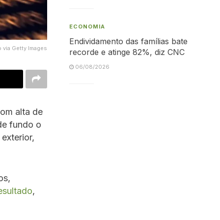
ECONOMIA
Endividamento das famílias bate
 via Getty Images
recorde e atinge 82%, diz CNC
06/08/2026
com alta de
de fundo o
exterior,
os,
esultado
,