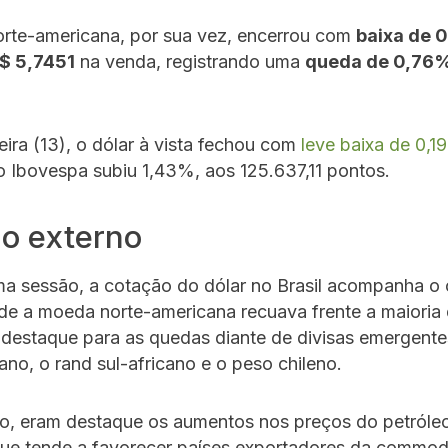
rte-americana, por sua vez, encerrou com
baixa de 
$ 5,7451
na venda, registrando uma
queda de 0,76
eira (13), o dólar à vista fechou com
leve baixa de 0,1
 o Ibovespa subiu 1,43%, aos 125.637,11 pontos.
o externo
a sessão, a cotação do dólar no Brasil acompanha o 
de a moeda norte-americana recuava frente a maioria
 destaque para as quedas diante de divisas emergent
no, o rand sul-africano e o peso chileno.
o, eram destaque os aumentos nos preços do petróle
que tende a favorecer países exportadores da commod