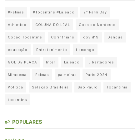
#Palmas
#Tocantins #Lajeado
2° Farm Day
Athletico
COLUNA DO LEAL
Copa do Nordeste
Copão Tocantins
Corinthians
covid19
Dengue
educação
Entretenimento
flamengo
GOL DE PLACA
Inter
Lajeado
Libertadores
Miracema
Palmas
palmeiras
Paris 2024
Política
Seleção Brasileira
São Paulo
Tocantinia
tocantins
POPULARES
POLÍTICA