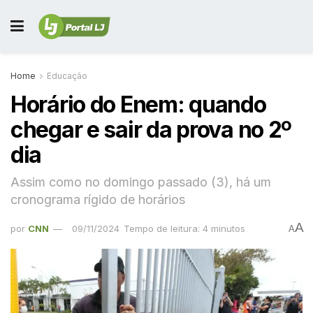
Home
Educação
Horário do Enem: quando
chegar e sair da prova no 2º
dia
Assim como no domingo passado (3), há um
cronograma rígido de horários
A
por
CNN
09/11/2024
Tempo de leitura: 4 minutos
A