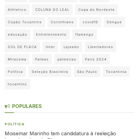
Athletico
COLUNA DO LEAL
Copa do Nordeste
Copão Tocantins
Corinthians
covid19
Dengue
educação
Entretenimento
flamengo
GOL DE PLACA
Inter
Lajeado
Libertadores
Miracema
Palmas
palmeiras
Paris 2024
Política
Seleção Brasileira
São Paulo
Tocantinia
tocantins
POPULARES
POLÍTICA
Moisemar Marinho tem candidatura à reeleição