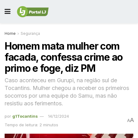
Home
Segurança
Homem mata mulher com
facada, confessa crime ao
primo e foge, diz PM
Caso aconteceu em Gurupi, na região sul de
Tocantins. Mulher chegou a receber os primeiros
socorros por uma equipe do Samu, mas não
resistiu aos ferimentos.
por
g1Tocantins
14/12/2024
A
A
Tempo de leitura: 2 minutos