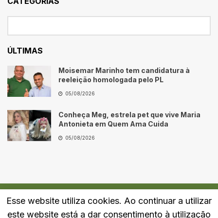
CATEGORIAS
ÚLTIMAS
Moisemar Marinho tem candidatura à
reeleição homologada pelo PL
05/08/2026
Conheça Meg, estrela pet que vive Maria
Antonieta em Quem Ama Cuida
05/08/2026
Esse website utiliza cookies. Ao continuar a utilizar
Quem Somos
Fale Conosco
Política de Privacidade
este website está a dar consentimento à utilização