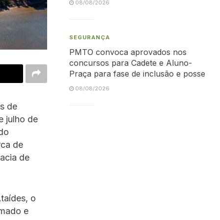
08/08/2026
SEGURANÇA
PMTO convoca aprovados nos
concursos para Cadete e Aluno-
Praça para fase de inclusão e posse
08/08/2026
es de
e julho de
 do
rca de
acia de
taídes, o
umado e