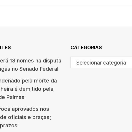
NTES
CATEGORIAS
terá 13 nomes na disputa
Selecionar categoria
agas no Senado Federal
ndenado pela morte da
eira é demitido pela
 de Palmas
oca aprovados nos
e oficiais e praças;
e prazos