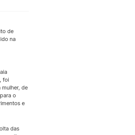
ito de
hido na
aia
 foi
 mulher, de
 para o
rimentos e
olta das