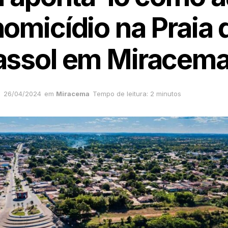
homicídio na Praia 
assol em Miracem
26/04/2024
em
Miracema
Tempo de leitura: 2 minutos