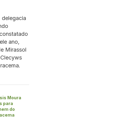
a delegacia
ando
 constatado
ele ano,
de Mirassol
o Clecyws
Miracema.
sis Moura
s para
omem do
racema