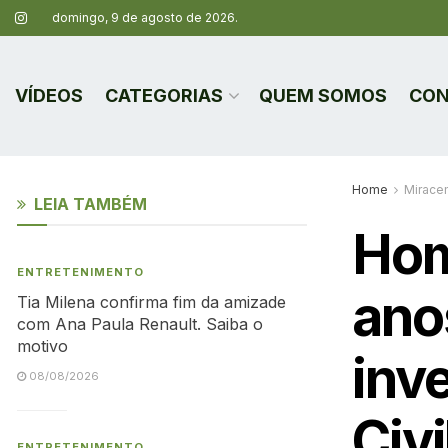
domingo, 9 de agosto de 2026.
VÍDEOS
CATEGORIAS
QUEM SOMOS
CON
Home
Mirace
LEIA TAMBÉM
Hom
ENTRETENIMENTO
ano
Tia Milena confirma fim da amizade
com Ana Paula Renault. Saiba o
motivo
inv
08/08/2026
Civ
ENTRETENIMENTO