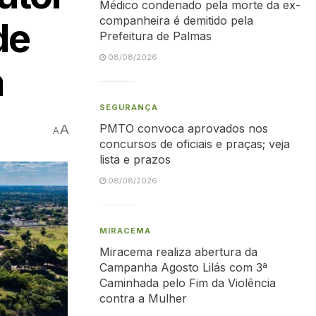
Médico condenado pela morte da ex-
companheira é demitido pela
de
Prefeitura de Palmas
08/08/2026
a
SEGURANÇA
PMTO convoca aprovados nos
A
A
concursos de oficiais e praças; veja
lista e prazos
08/08/2026
MIRACEMA
Miracema realiza abertura da
Campanha Agosto Lilás com 3ª
Caminhada pelo Fim da Violência
contra a Mulher