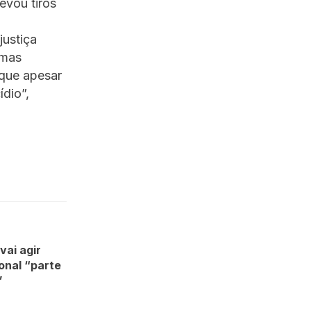
evou tiros
justiça
imas
 que apesar
ídio”,
vai agir
onal “parte
”