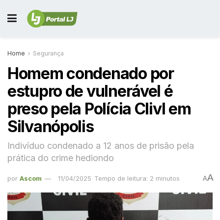
Home
Segurança
Homem condenado por
estupro de vulnerável é
preso pela Polícia CIivl em
Silvanópolis
Indivíduo condenado a 12 anos de prisão pela
prática do crime hediondo
A
por
Ascom
11/04/2025
Tempo de leitura: 2 minutos
A