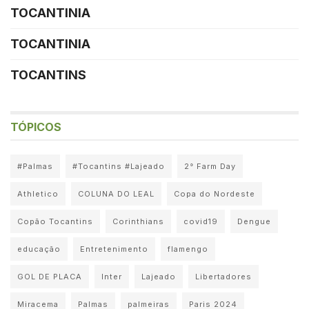
TOCANTINIA
TOCANTINIA
TOCANTINS
TÓPICOS
#Palmas
#Tocantins #Lajeado
2° Farm Day
Athletico
COLUNA DO LEAL
Copa do Nordeste
Copão Tocantins
Corinthians
covid19
Dengue
educação
Entretenimento
flamengo
GOL DE PLACA
Inter
Lajeado
Libertadores
Miracema
Palmas
palmeiras
Paris 2024