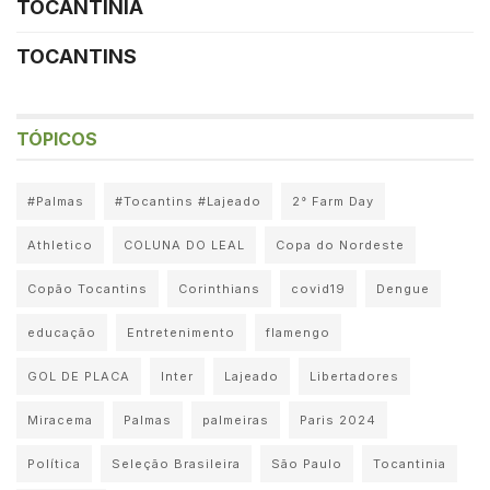
TOCANTINIA
TOCANTINS
TÓPICOS
#Palmas
#Tocantins #Lajeado
2° Farm Day
Athletico
COLUNA DO LEAL
Copa do Nordeste
Copão Tocantins
Corinthians
covid19
Dengue
educação
Entretenimento
flamengo
GOL DE PLACA
Inter
Lajeado
Libertadores
Miracema
Palmas
palmeiras
Paris 2024
Política
Seleção Brasileira
São Paulo
Tocantinia