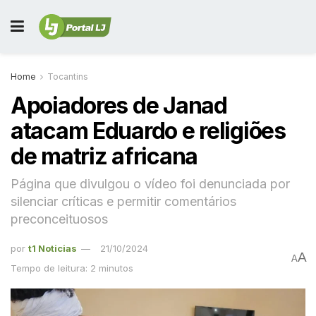
Home
Tocantins
Apoiadores de Janad
atacam Eduardo e religiões
de matriz africana
Página que divulgou o vídeo foi denunciada por
silenciar críticas e permitir comentários
preconceituosos
por
t1 Noticias
21/10/2024
A
A
Tempo de leitura: 2 minutos