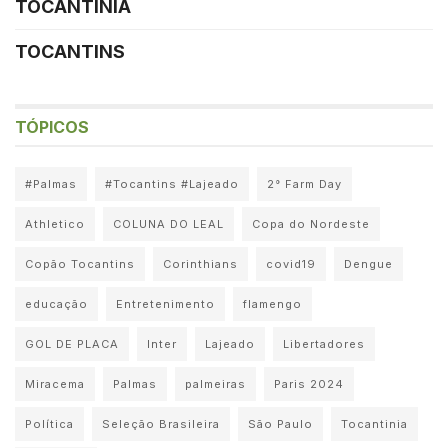
TOCANTINIA
TOCANTINS
TÓPICOS
#Palmas
#Tocantins #Lajeado
2° Farm Day
Athletico
COLUNA DO LEAL
Copa do Nordeste
Copão Tocantins
Corinthians
covid19
Dengue
educação
Entretenimento
flamengo
GOL DE PLACA
Inter
Lajeado
Libertadores
Miracema
Palmas
palmeiras
Paris 2024
Política
Seleção Brasileira
São Paulo
Tocantinia