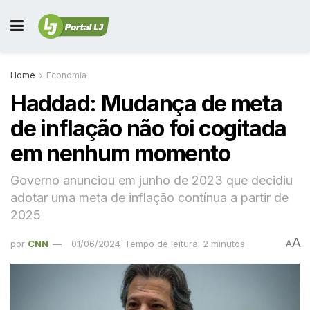
Home
Economia
Haddad: Mudança de meta
de inflação não foi cogitada
em nenhum momento
Governo anunciou em junho de 2023 que decidiu
adotar uma meta de inflação contínua a partir de
2025
A
por
CNN
01/06/2024
Tempo de leitura: 2 minutos
A