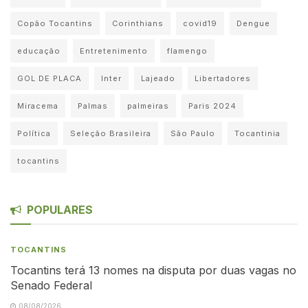
Copão Tocantins
Corinthians
covid19
Dengue
educação
Entretenimento
flamengo
GOL DE PLACA
Inter
Lajeado
Libertadores
Miracema
Palmas
palmeiras
Paris 2024
Política
Seleção Brasileira
São Paulo
Tocantinia
tocantins
POPULARES
TOCANTINS
Tocantins terá 13 nomes na disputa por duas vagas no
Senado Federal
08/08/2026