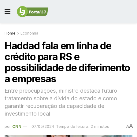
Home
Economia
Haddad fala em linha de
crédito para RS e
possibilidade de diferimento
a empresas
Entre preocupações, ministro destaca futuro
tratamento sobre a dívida do estado e como
garantir recuperação da capacidade de
investimento local
A
por
CNN
07/05/2024
Tempo de leitura: 2 minutos
A