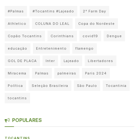
#Palmas
#Tocantins #Lajeado
2° Farm Day
Athletico
COLUNA DO LEAL
Copa do Nordeste
Copão Tocantins
Corinthians
covid19
Dengue
educação
Entretenimento
flamengo
GOL DE PLACA
Inter
Lajeado
Libertadores
Miracema
Palmas
palmeiras
Paris 2024
Política
Seleção Brasileira
São Paulo
Tocantinia
tocantins
POPULARES
TOCANTINS