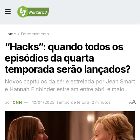
Home
Entretenimento
“Hacks”: quando todos os
episódios da quarta
temporada serão lançados?
Novos capítulos da série estrelada por Jean Smart
e Hannah Einbinder estreiam entre abril e maio
A
por
CNN
10/04/2025
Tempo de leitura: 2 minutos
A