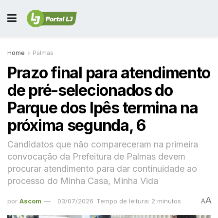
Home
Palmas
Prazo final para atendimento
de pré-selecionados do
Parque dos Ipês termina na
próxima segunda, 6
Candidatos que não compareceram na primeira
convocação da Prefeitura de Palmas devem
procurar atendimento para dar continuidade ao
processo do Minha Casa, Minha Vida
A
por
Ascom
03/07/2026
Tempo de leitura: 2 minutos
A