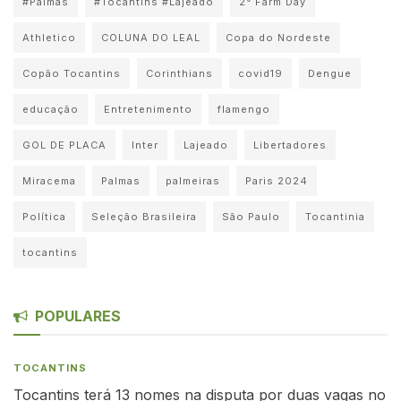
#Palmas
#Tocantins #Lajeado
2° Farm Day
Athletico
COLUNA DO LEAL
Copa do Nordeste
Copão Tocantins
Corinthians
covid19
Dengue
educação
Entretenimento
flamengo
GOL DE PLACA
Inter
Lajeado
Libertadores
Miracema
Palmas
palmeiras
Paris 2024
Política
Seleção Brasileira
São Paulo
Tocantinia
tocantins
POPULARES
TOCANTINS
Tocantins terá 13 nomes na disputa por duas vagas no