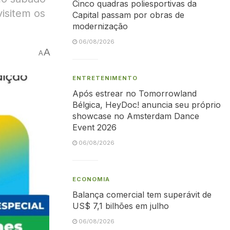
Cinco quadras poliesportivas da
isitem os
Capital passam por obras de
modernização
06/08/2026
A
A
ENTRETENIMENTO
Após estrear no Tomorrowland
Bélgica, HeyDoc! anuncia seu próprio
showcase no Amsterdam Dance
Event 2026
06/08/2026
ECONOMIA
Balança comercial tem superávit de
US$ 7,1 bilhões em julho
06/08/2026