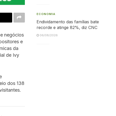
ECONOMIA
Endividamento das famílias bate
recorde e atinge 82%, diz CNC
 de negócios
06/08/2026
positores e
ômicas da
ial de Ivy
e
eio dos 138
isitantes.