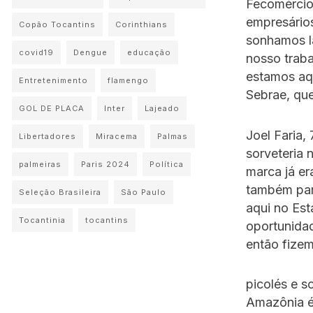
Fecomércio
empresário
Copão Tocantins
Corinthians
sonhamos l
covid19
Dengue
educação
nosso traba
estamos aq
Entretenimento
flamengo
Sebrae, que
GOL DE PLACA
Inter
Lajeado
Joel Faria,
Libertadores
Miracema
Palmas
sorveteria 
palmeiras
Paris 2024
Política
marca já er
também par
Seleção Brasileira
São Paulo
aqui no Est
Tocantinia
tocantins
oportunidad
então fizem
picolés e s
Amazônia é 