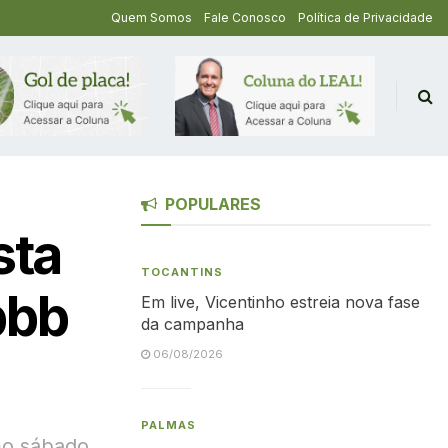
Quem Somos
Fale Conosco
Política de Privacidade
POPULARES
sta
TOCANTINS
bbb
Em live, Vicentinho estreia nova fase
da campanha
06/08/2026
PALMAS
imo sábado