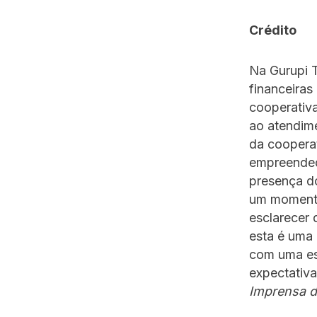
Crédito
Na Gurupi 
financeiras
cooperativa
ao atendim
da cooperat
empreendedo
presença do
um momento
esclarecer 
esta é uma 
com uma est
expectativa
Imprensa d