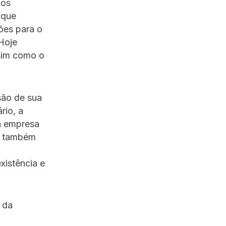
 os
 que
ões para o
Hoje
sim como o
são de sua
rio, a
 a empresa
a também
xistência e
 da