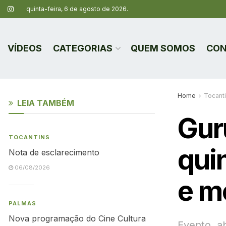
quinta-feira, 6 de agosto de 2026.
VÍDEOS
CATEGORIAS
QUEM SOMOS
CON
Home
Tocant
LEIA TAMBÉM
Gur
TOCANTINS
quin
Nota de esclarecimento
06/08/2026
e m
PALMAS
Nova programação do Cine Cultura
Evento, a