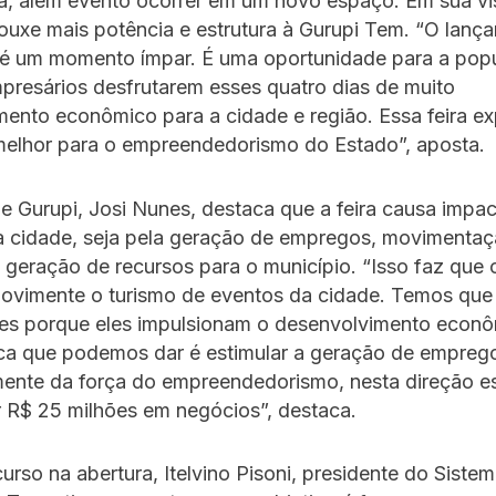
a, além evento ocorrer em um novo espaço. Em sua vi
ouxe mais potência e estrutura à Gurupi Tem. “O lanç
a é um momento ímpar. É uma oportunidade para a pop
presários desfrutarem esses quatro dias de muito
ento econômico para a cidade e região. Essa feira ex
melhor para o empreendedorismo do Estado”, aposta.
de Gurupi, Josi Nunes, destaca que a feira causa impa
na cidade, seja pela geração de empregos, movimenta
geração de recursos para o município. “Isso faz que 
ovimente o turismo de eventos da cidade. Temos que
res porque eles impulsionam o desenvolvimento econô
ica que podemos dar é estimular a geração de emprego
ente da força do empreendedorismo, nesta direção 
 R$ 25 milhões em negócios”, destaca.
urso na abertura, Itelvino Pisoni, presidente do Siste