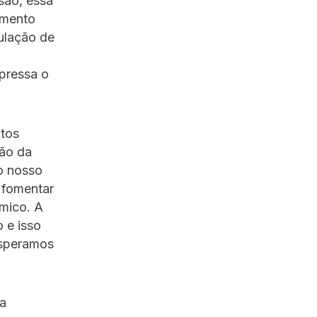
são, essa
amento
ulação de
pressa o
ctos
ção da
o nosso
 fomentar
mico. A
 e isso
esperamos
ma