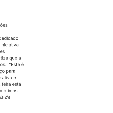
ções
 dedicado
niciativa
res
tiza que a
ros. “Este é
ço para
rativa e
feira está
m ótimas
ia de