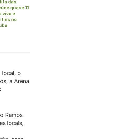
dita das
úne quase 11
 vivo e
ntins no
ube
 local, o
os, a Arena
s
rio Ramos
es locais,