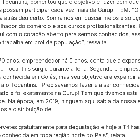
 Tocantins, comentou que o objetivo é fazer com que
s possam participar cada vez mais da Gurupi TEM. “O
á atrás deu certo. Sonhamos em buscar meios e soluç
lhador do comércio e aos cursos profissionalizantes. 
ui com o coração aberto para sermos conhecidos, as
 trabalha em prol da população”, ressalta.
 70 anos, empreendedor há 5 anos, conta que a expan
no Tocantins surgiu durante a feira. Segundo o empresá
a conhecida em Goiás, mas seu objetivo era expandir
a o Tocantins. “Precisávamos fazer ela ser conhecid
ado e foi exatamente na Gurupi Tem que tivemos esta
e. Na época, em 2019, ninguém aqui sabia da nossa e
os a distribuição de
orvetes gratuitamente para degustação e hoje a Trilhas
conhecida em toda região norte do País”, relata.