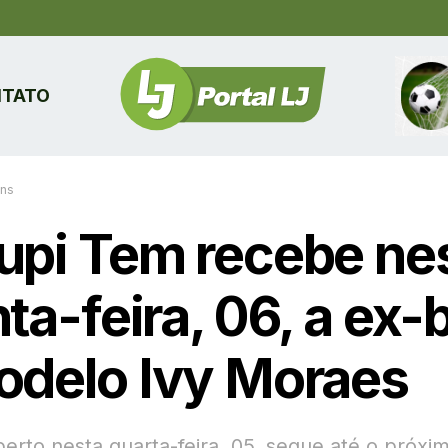
TATO
ins
upi Tem recebe ne
ta-feira, 06, a ex-
odelo Ivy Moraes
berto nesta quarta-feira, 05, segue até o próx