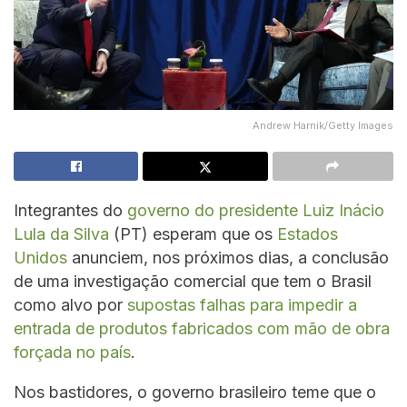
Andrew Harnik/Getty Images
Integrantes do
governo do presidente Luiz Inácio
Lula da Silva
(PT) esperam que os
Estados
Unidos
anunciem, nos próximos dias, a conclusão
de uma investigação comercial que tem o Brasil
como alvo por
supostas falhas para impedir a
entrada de produtos fabricados com mão de obra
forçada no país
.
Nos bastidores, o governo brasileiro teme que o