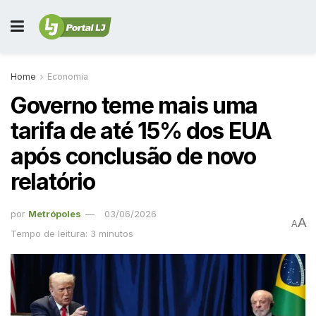
Home
Economia
Governo teme mais uma
tarifa de até 15% dos EUA
após conclusão de novo
relatório
por
Metrópoles
03/06/2026
A
A
Tempo de leitura: 3 minutos