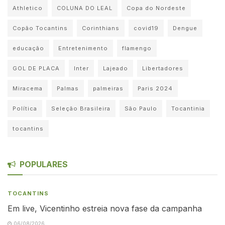
Athletico
COLUNA DO LEAL
Copa do Nordeste
Copão Tocantins
Corinthians
covid19
Dengue
educação
Entretenimento
flamengo
GOL DE PLACA
Inter
Lajeado
Libertadores
Miracema
Palmas
palmeiras
Paris 2024
Política
Seleção Brasileira
São Paulo
Tocantinia
tocantins
POPULARES
TOCANTINS
Em live, Vicentinho estreia nova fase da campanha
06/08/2026