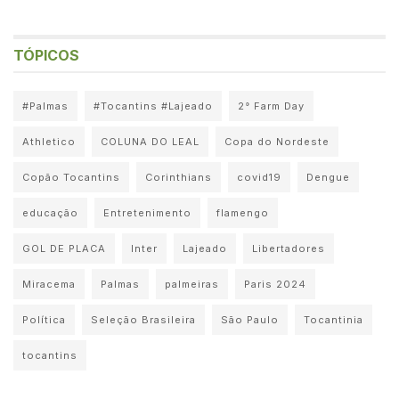
TÓPICOS
#Palmas
#Tocantins #Lajeado
2° Farm Day
Athletico
COLUNA DO LEAL
Copa do Nordeste
Copão Tocantins
Corinthians
covid19
Dengue
educação
Entretenimento
flamengo
GOL DE PLACA
Inter
Lajeado
Libertadores
Miracema
Palmas
palmeiras
Paris 2024
Política
Seleção Brasileira
São Paulo
Tocantinia
tocantins