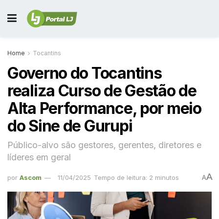
Home
Tocantins
Governo do Tocantins
realiza Curso de Gestão de
Alta Performance, por meio
do Sine de Gurupi
Público-alvo são gestores, gerentes, diretores e
líderes em geral
A
por
Ascom
11/04/2025
Tempo de leitura: 2 minutos
A