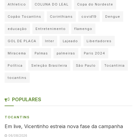
Athletico
COLUNA DO LEAL
Copa do Nordeste
Copão Tocantins
Corinthians
covid19
Dengue
educação
Entretenimento
flamengo
GOL DE PLACA
Inter
Lajeado
Libertadores
Miracema
Palmas
palmeiras
Paris 2024
Política
Seleção Brasileira
São Paulo
Tocantinia
tocantins
POPULARES
TOCANTINS
Em live, Vicentinho estreia nova fase da campanha
06/08/2026