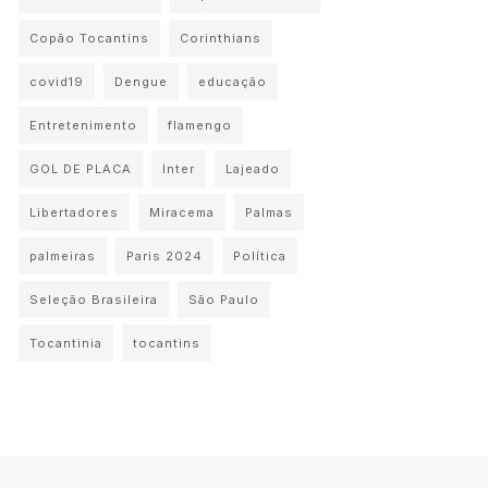
Copão Tocantins
Corinthians
covid19
Dengue
educação
Entretenimento
flamengo
GOL DE PLACA
Inter
Lajeado
Libertadores
Miracema
Palmas
palmeiras
Paris 2024
Política
Seleção Brasileira
São Paulo
Tocantinia
tocantins