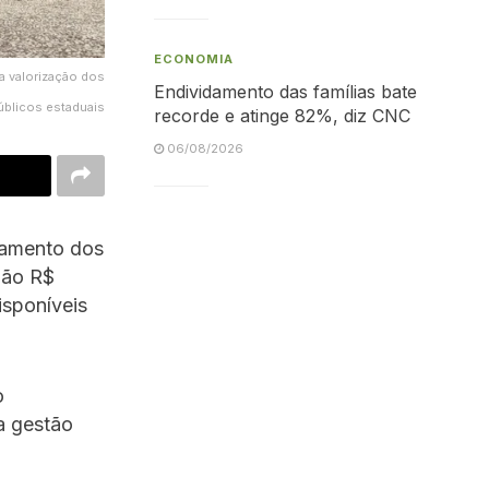
ECONOMIA
a valorização dos
Endividamento das famílias bate
úblicos estaduais
recorde e atinge 82%, diz CNC
06/08/2026
agamento dos
São R$
isponíveis
o
a gestão