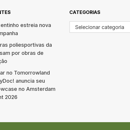
NTES
CATEGORIAS
centinho estreia nova
Selecionar categoria
ampanha
ras poliesportivas da
ssam por obras de
ção
ar no Tomorrowland
eyDoc! anuncia seu
howcase no Amsterdam
nt 2026