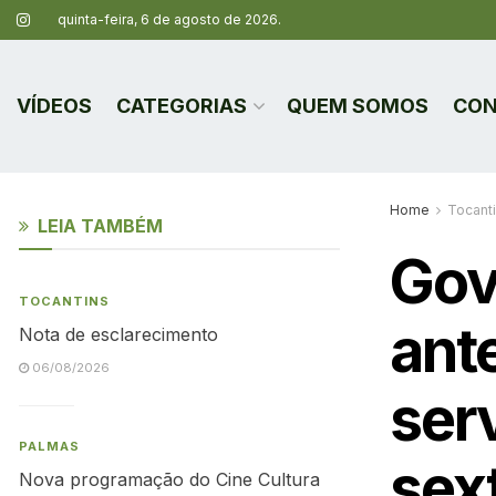
quinta-feira, 6 de agosto de 2026.
VÍDEOS
CATEGORIAS
QUEM SOMOS
CON
Home
Tocant
LEIA TAMBÉM
Gov
TOCANTINS
ant
Nota de esclarecimento
06/08/2026
ser
PALMAS
sext
Nova programação do Cine Cultura