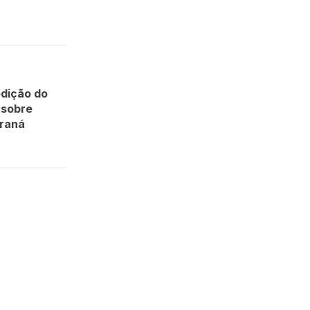
edição do
 sobre
araná