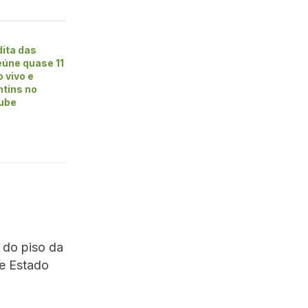
dita das
úne quase 11
 vivo e
ntins no
ube
 do piso da
de Estado