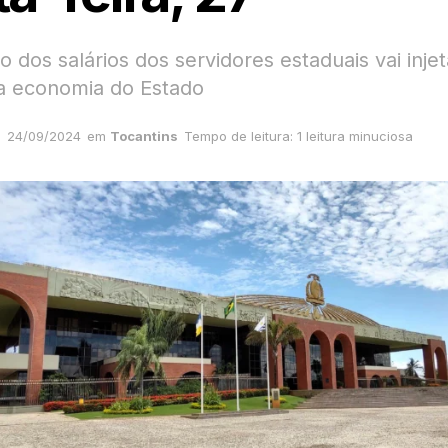
dos salários dos servidores estaduais vai inje
a economia do Estado
24/09/2024
em
Tocantins
Tempo de leitura: 1 leitura minuciosa