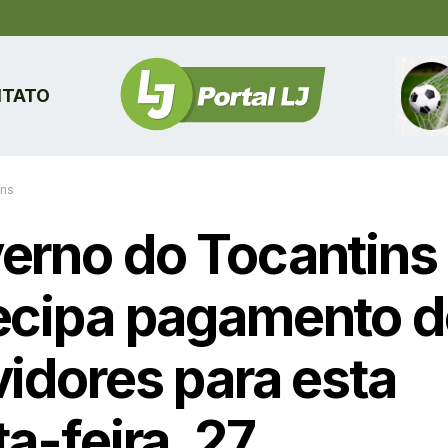
TATO
ins
erno do Tocantins
ecipa pagamento 
vidores para esta
a-feira, 27