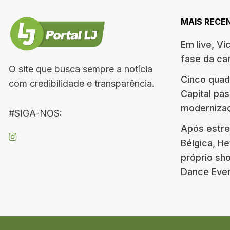
MAIS RECE
Em live, Vi
fase da c
O site que busca sempre a notícia
Cinco quad
com credibilidade e transparência.
Capital pa
moderniza
#SIGA-NOS:
Após estre
Bélgica, H
próprio s
Dance Eve