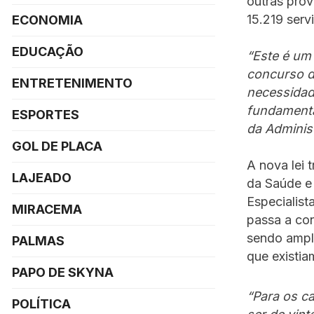
outras prov
15.219 serv
ECONOMIA
EDUCAÇÃO
“Este é um
concurso d
ENTRETENIMENTO
necessidad
fundamenta
ESPORTES
da Adminis
GOL DE PLACA
A nova lei 
LAJEADO
da Saúde e 
Especialist
MIRACEMA
passa a con
sendo ampl
PALMAS
que existia
PAPO DE SKYNA
“Para os c
POLÍTICA