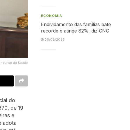
ECONOMIA
Endividamento das famílias bate
recorde e atinge 82%, diz CNC
06/08/2026
concurso da Saúde
cial do
670, de 19
iras e
e adota