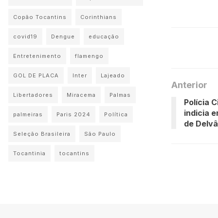
Copão Tocantins
Corinthians
covid19
Dengue
educação
Entretenimento
flamengo
GOL DE PLACA
Inter
Lajeado
Anterior
Libertadores
Miracema
Palmas
Polícia C
indicia 
palmeiras
Paris 2024
Política
de Delv
Seleção Brasileira
São Paulo
Tocantinia
tocantins