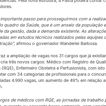
idências. Pela nova estrutura, a Pasta poderá contar 
idores.
 importante passo para prosseguirmos com a realiza
o quadro da Saúde, que é um anseio da população 
e da gestão, dada a demanda existente. As alteraçõ
das em estudos técnicos realizados pelas equipes 
tração”,
afirmou o governador Wanderlei Barbosa.
traz a ampliação de vagas nos 31 cargos que já exist
cria três novos cargos: Médico com Registro de Qual
a (RQE), Enfermeiro Obstetra e Perfusionista, com ist
tar com 34 categorias de profissionais para o concur
iadas 4.990 vagas, um aumento de 49% em relação a
m.
argos de médicos com RQE, as jornadas de trabalho