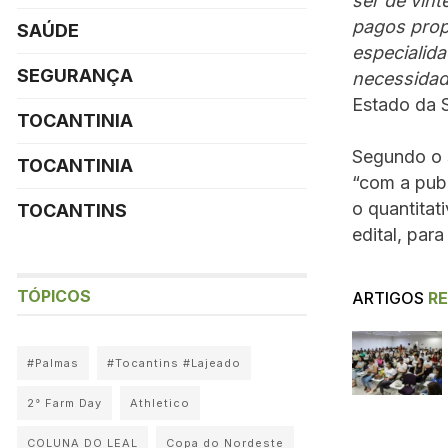
ser de vin
pagos prop
SAÚDE
especialid
SEGURANÇA
necessidad
Estado da S
TOCANTINIA
Segundo o 
TOCANTINIA
“com a publ
o quantitat
TOCANTINS
edital, par
TÓPICOS
ARTIGOS
R
#Palmas
#Tocantins #Lajeado
2° Farm Day
Athletico
COLUNA DO LEAL
Copa do Nordeste