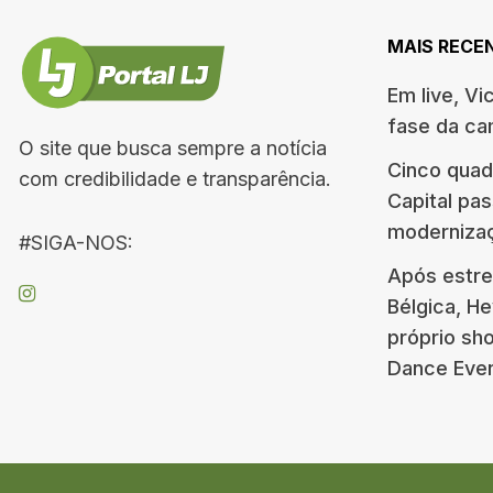
MAIS RECE
Em live, Vi
fase da c
O site que busca sempre a notícia
Cinco quad
com credibilidade e transparência.
Capital pa
moderniza
#SIGA-NOS:
Após estre
Bélgica, H
próprio s
Dance Eve