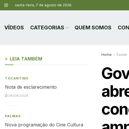
sexta-feira, 7 de agosto de 2026.
VÍDEOS
CATEGORIAS
QUEM SOMOS
CON
Home
Saúde
LEIA TAMBÉM
Gov
TOCANTINS
abr
Nota de esclarecimento
06/08/2026
con
PALMAS
amp
Nova programação do Cine Cultura