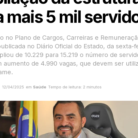
a mais 5 mil servid
ão no Plano de Cargos, Carreiras e Remuneraçã
publicada no Diário Oficial do Estado, da sexta-fe
mpliou de 10.229 para 15.219 o número de servid
 aumento de 4.990 vagas, que devem ser utili
ame.
12/04/2025
em
Saúde
Tempo de leitura: 2 minutos