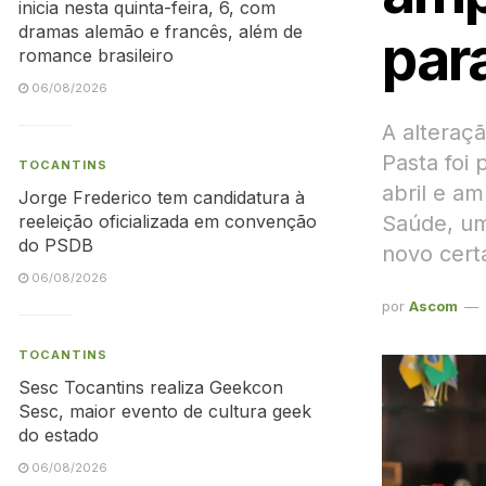
inicia nesta quinta-feira, 6, com
dramas alemão e francês, além de
par
romance brasileiro
06/08/2026
A alteraç
Pasta foi 
TOCANTINS
abril e a
Jorge Frederico tem candidatura à
Saúde, um
reeleição oficializada em convenção
do PSDB
novo cert
06/08/2026
por
Ascom
TOCANTINS
Sesc Tocantins realiza Geekcon
Sesc, maior evento de cultura geek
do estado
06/08/2026