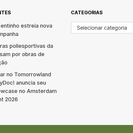
NTES
CATEGORIAS
centinho estreia nova
Selecionar categoria
ampanha
ras poliesportivas da
ssam por obras de
ção
ar no Tomorrowland
eyDoc! anuncia seu
howcase no Amsterdam
nt 2026