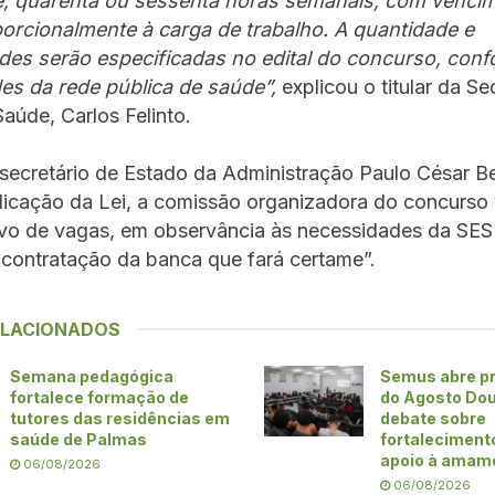
te, quarenta ou sessenta horas semanais, com venci
orcionalmente à carga de trabalho. A quantidade e
ades serão especificadas no edital do concurso, con
es da rede pública de saúde”,
explicou o titular da Se
aúde, Carlos Felinto.
secretário de Estado da Administração Paulo César Be
icação da Lei, a comissão organizadora do concurso va
ivo de vagas, em observância às necessidades da SES 
a contratação da banca que fará certame”.
ELACIONADOS
Semana pedagógica
Semus abre p
fortalece formação de
do Agosto Do
tutores das residências em
debate sobre
saúde de Palmas
fortaleciment
apoio à amam
06/08/2026
06/08/2026