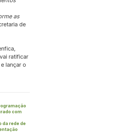
mentos
forme as
cretaria de
nfica,
i ratificar
e lançar o
rogramação
urado com
o da rede de
entação