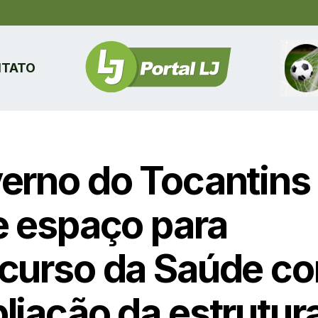
TATO
erno do Tocantins
e espaço para
curso da Saúde c
liação da estrutur