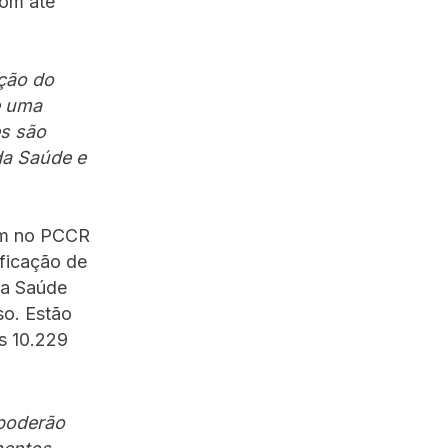
com até
ção do
e uma
es são
da Saúde e
iam no PCCR
ificação de
o a Saúde
so. Estão
s 10.229
 poderão