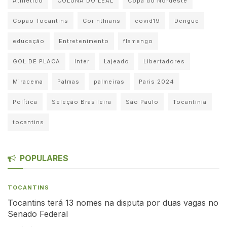
Athletico
COLUNA DO LEAL
Copa do Nordeste
Copão Tocantins
Corinthians
covid19
Dengue
educação
Entretenimento
flamengo
GOL DE PLACA
Inter
Lajeado
Libertadores
Miracema
Palmas
palmeiras
Paris 2024
Política
Seleção Brasileira
São Paulo
Tocantinia
tocantins
POPULARES
TOCANTINS
Tocantins terá 13 nomes na disputa por duas vagas no
Senado Federal