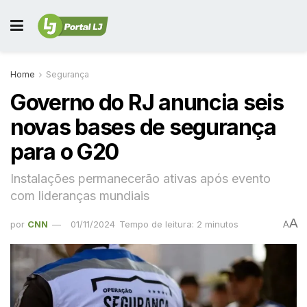
Home
Segurança
Governo do RJ anuncia seis
novas bases de segurança
para o G20
Instalações permanecerão ativas após evento
com lideranças mundiais
A
por
CNN
01/11/2024
Tempo de leitura: 2 minutos
A