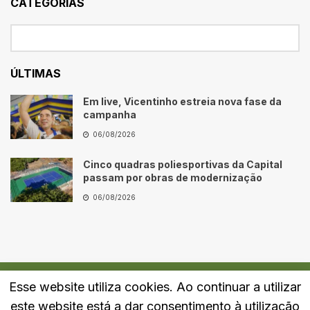
CATEGORIAS
ÚLTIMAS
Em live, Vicentinho estreia nova fase da
campanha
06/08/2026
Cinco quadras poliesportivas da Capital
passam por obras de modernização
06/08/2026
Esse website utiliza cookies. Ao continuar a utilizar
Quem Somos
Fale Conosco
Política de Privacidade
este website está a dar consentimento à utilização