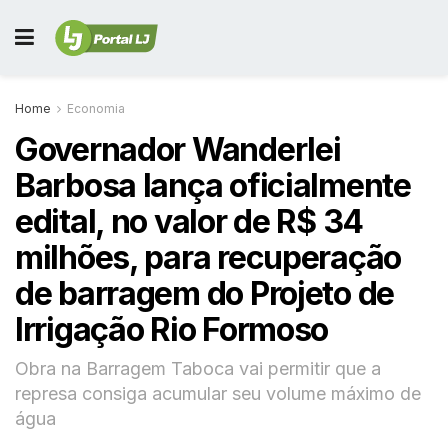
Home
Economia
Governador Wanderlei
Barbosa lança oficialmente
edital, no valor de R$ 34
milhões, para recuperação
de barragem do Projeto de
Irrigação Rio Formoso
Obra na Barragem Taboca vai permitir que a
represa consiga acumular seu volume máximo de
água