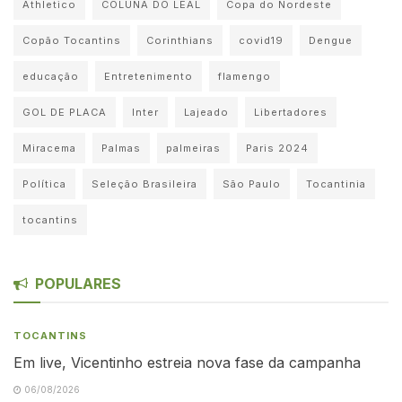
Athletico
COLUNA DO LEAL
Copa do Nordeste
Copão Tocantins
Corinthians
covid19
Dengue
educação
Entretenimento
flamengo
GOL DE PLACA
Inter
Lajeado
Libertadores
Miracema
Palmas
palmeiras
Paris 2024
Política
Seleção Brasileira
São Paulo
Tocantinia
tocantins
POPULARES
TOCANTINS
Em live, Vicentinho estreia nova fase da campanha
06/08/2026