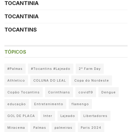
TOCANTINIA
TOCANTINIA
TOCANTINS
TÓPICOS
#Palmas
#Tocantins #Lajeado
2° Farm Day
Athletico
COLUNA DO LEAL
Copa do Nordeste
Copão Tocantins
Corinthians
covid19
Dengue
educação
Entretenimento
flamengo
GOL DE PLACA
Inter
Lajeado
Libertadores
Miracema
Palmas
palmeiras
Paris 2024