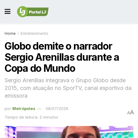
Home
Entretenimento
Globo demite o narrador
Sergio Arenillas durante a
Copa do Mundo
Sergio Arenillas integrava o Grupo Globo desde
2015, com atuação no SporTV, canal esportivo da
emissora
por
Metrópoles
08/07/2026
A
A
Tempo de leitura: 2 minutos