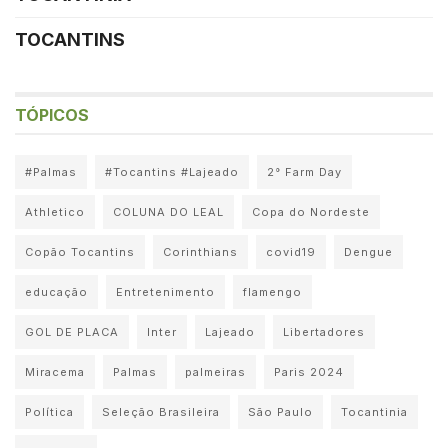
TOCANTINS
TÓPICOS
#Palmas
#Tocantins #Lajeado
2° Farm Day
Athletico
COLUNA DO LEAL
Copa do Nordeste
Copão Tocantins
Corinthians
covid19
Dengue
educação
Entretenimento
flamengo
GOL DE PLACA
Inter
Lajeado
Libertadores
Miracema
Palmas
palmeiras
Paris 2024
Política
Seleção Brasileira
São Paulo
Tocantinia