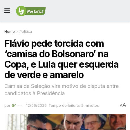
Home
Política
Flávio pede torcida com
‘camisa do Bolsonaro’ na
Copa, e Lula quer esquerda
de verde e amarelo
Camisa da Seleção vira motivo de disputa entre
candidatos à Presidência
A
por
G1
12/06/2026
Tempo de leitura: 2 minutos
A