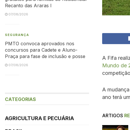
Recanto das Araras I
07/08/2026
SEGURANÇA
PMTO convoca aprovados nos
concursos para Cadete e Aluno-
Praça para fase de inclusão e posse
A Fifa real
Mundo de 
07/08/2026
competiçã
A mudança f
ano terá um
CATEGORIAS
ARTIGOS
R
AGRICULTURA E PECUÁRIA