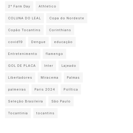
2° Farm Day
Athletico
COLUNA DO LEAL
Copa do Nordeste
Copão Tocantins
Corinthians
covid19
Dengue
educação
Entretenimento
flamengo
GOL DE PLACA
Inter
Lajeado
Libertadores
Miracema
Palmas
palmeiras
Paris 2024
Política
Seleção Brasileira
São Paulo
Tocantinia
tocantins