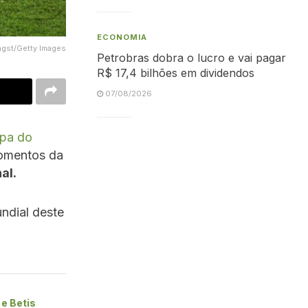
ECONOMIA
ngst/Getty Images
Petrobras dobra o lucro e vai pagar
R$ 17,4 bilhões em dividendos
07/08/2026
pa do
momentos da
al.
ndial deste
e Betis