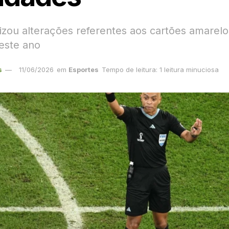
lizou alterações referentes aos cartões amarelo
este ano
s
11/06/2026
em
Esportes
Tempo de leitura: 1 leitura minuciosa