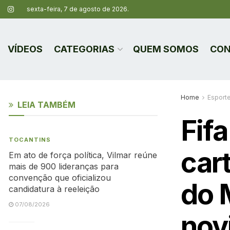
sexta-feira, 7 de agosto de 2026.
VÍDEOS
CATEGORIAS
QUEM SOMOS
CON
Home
Esport
LEIA TAMBÉM
Fif
TOCANTINS
car
Em ato de força política, Vilmar reúne
mais de 900 lideranças para
convenção que oficializou
do 
candidatura à reeleição
07/08/2026
nov