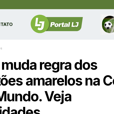
TATO
es
a muda regra dos
tões amarelos na 
Mundo. Veja
idades