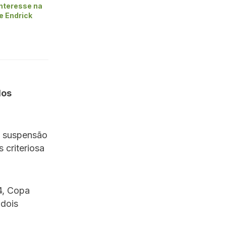
nteresse na
e Endrick
los
a suspensão
 criteriosa
, Copa
 dois