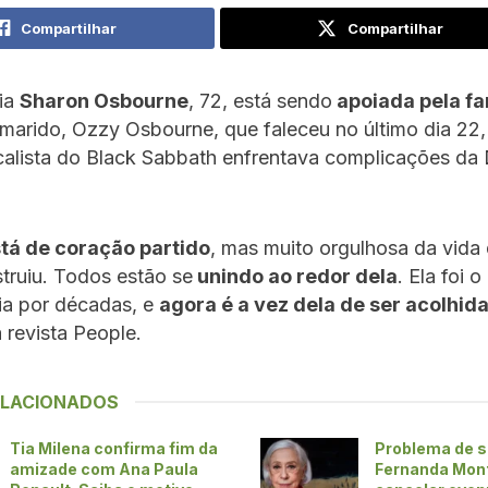
Compartilhar
Compartilhar
ia
Sharon Osbourne
, 72, está sendo
apoiada pela fa
marido, Ozzy Osbourne, que faleceu no último dia 22,
calista do Black Sabbath enfrentava complicações da
tá de coração partido
, mas muito orgulhosa da vida
struiu. Todos estão se
unindo ao redor dela
. Ela foi o
ia por décadas, e
agora é a vez dela de ser acolhid
 revista People.
ELACIONADOS
Tia Milena confirma fim da
Problema de s
amizade com Ana Paula
Fernanda Mon