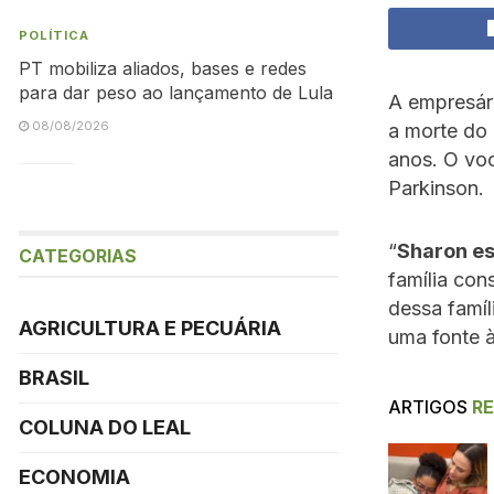
POLÍTICA
PT mobiliza aliados, bases e redes
para dar peso ao lançamento de Lula
A empresár
08/08/2026
a morte do 
anos. O vo
Parkinson.
“
Sharon es
CATEGORIAS
família con
dessa famíl
AGRICULTURA E PECUÁRIA
uma fonte à
BRASIL
ARTIGOS
R
COLUNA DO LEAL
ECONOMIA