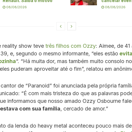
Renault. Saiba o motivo
cancelar even
08/08/2026
08/08/2026
e reality show teve
três filhos com Ozz
y
: Aimee, de 41 
 39, e, segundo o mesmo informante, “eles estão
evit
sozinha
“. “Há muita dor, mas também muito consolo n
 eles puderam aproveitar até o fim”, relatou em anônim
cantor de “Paranoid” foi anunciada pela própria famíl
nicado: “É com mais tristeza do que as palavras po
que informamos que nosso amado Ozzy Osbourne fale
 estava com sua família
, cercado de amor.”
nto da lenda do heavy metal aconteceu pouco mais de