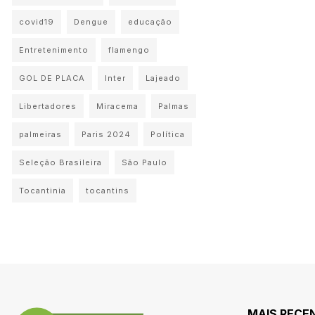
covid19
Dengue
educação
Entretenimento
flamengo
GOL DE PLACA
Inter
Lajeado
Libertadores
Miracema
Palmas
palmeiras
Paris 2024
Política
Seleção Brasileira
São Paulo
Tocantinia
tocantins
MAIS RECE