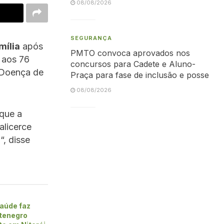
08/08/2026
SEGURANÇA
mília
após
PMTO convoca aprovados nos
 aos 76
concursos para Cadete e Aluno-
 Doença de
Praça para fase de inclusão e posse
08/08/2026
 que a
 alicerce
a
“, disse
aúde faz
tenegro