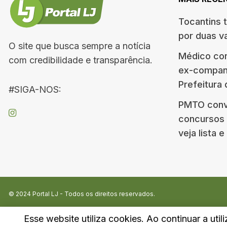
Tocantins 
por duas v
O site que busca sempre a notícia
Médico co
com credibilidade e transparência.
ex-companh
Prefeitura
#SIGA-NOS:
PMTO conv
concursos d
veja lista 
© 2024
Portal LJ
- Todos os direitos reservados.
Esse website utiliza cookies. Ao continuar a util