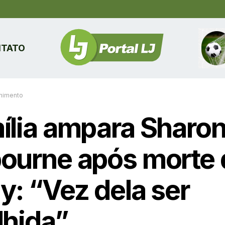
TATO
enimento
ília ampara Sharo
ourne após morte 
y: “Vez dela ser
lhida”