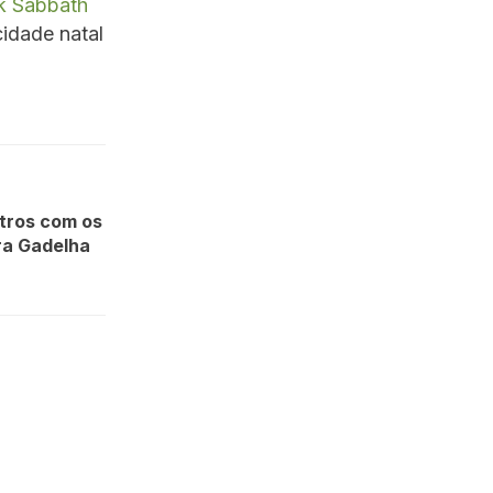
k Sabbath
idade natal
stros com os
dra Gadelha