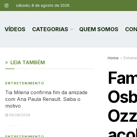
sábado, 8 de agosto de 2026.
VÍDEOS
CATEGORIAS
QUEM SOMOS
CON
Home
Entret
LEIA TAMBÉM
Fam
ENTRETENIMENTO
Osb
Tia Milena confirma fim da amizade
com Ana Paula Renault. Saiba o
motivo
Ozz
08/08/2026
aco
ENTRETENIMENTO