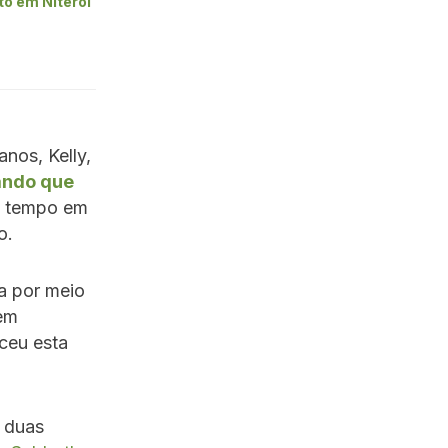
to em Niterói
anos, Kelly,
ando que
o tempo em
o.
ia por meio
dem
ceu esta
 duas