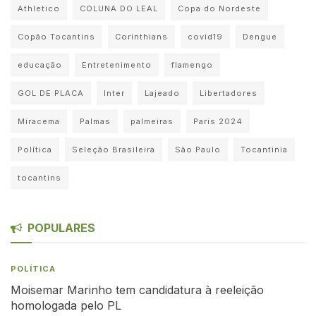
Athletico
COLUNA DO LEAL
Copa do Nordeste
Copão Tocantins
Corinthians
covid19
Dengue
educação
Entretenimento
flamengo
GOL DE PLACA
Inter
Lajeado
Libertadores
Miracema
Palmas
palmeiras
Paris 2024
Política
Seleção Brasileira
São Paulo
Tocantinia
tocantins
POPULARES
POLÍTICA
Moisemar Marinho tem candidatura à reeleição
homologada pelo PL