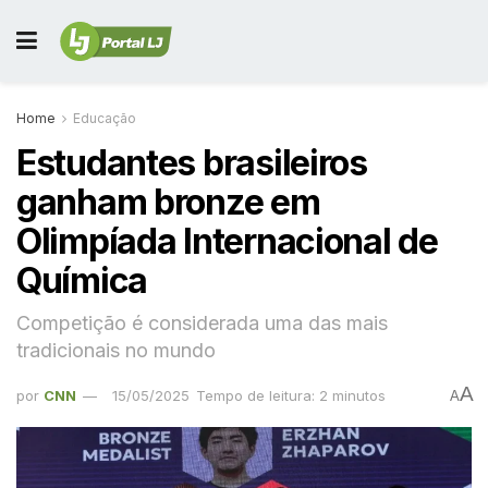
Home
Educação
Estudantes brasileiros
ganham bronze em
Olimpíada Internacional de
Química
Competição é considerada uma das mais
tradicionais no mundo
A
por
CNN
15/05/2025
Tempo de leitura: 2 minutos
A