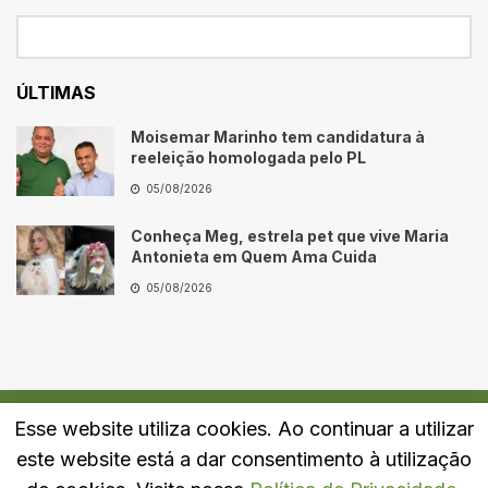
ÚLTIMAS
Moisemar Marinho tem candidatura à
reeleição homologada pelo PL
05/08/2026
Conheça Meg, estrela pet que vive Maria
Antonieta em Quem Ama Cuida
05/08/2026
Esse website utiliza cookies. Ao continuar a utilizar
Quem Somos
Fale Conosco
Política de Privacidade
este website está a dar consentimento à utilização
© 2024
Portal LJ
- Todos os direitos reservados.