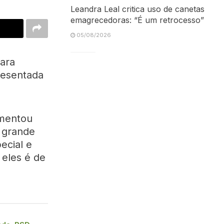
Leandra Leal critica uso de canetas
emagrecedoras: “É um retrocesso”
05/08/2026
ara
resentada
umentou
 grande
ecial e
 eles é de