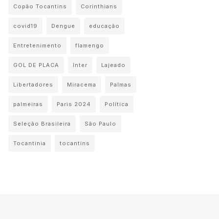
Copão Tocantins
Corinthians
covid19
Dengue
educação
Entretenimento
flamengo
GOL DE PLACA
Inter
Lajeado
Libertadores
Miracema
Palmas
palmeiras
Paris 2024
Política
Seleção Brasileira
São Paulo
Tocantinia
tocantins