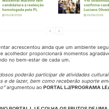
Moisemar Marinho tem
Por unanimid
candidatura à reeleição
confirma cand
homologada pelo PL
Luciano Olivei
05/08/2026
05/08/2026
ntar acrescentou ainda que um ambiente segu
 e acolhedor proporcionará momentos agradáv
ando no bem-estar de cada um.
dosos poderão participar de atividades culturai
as e de lazer, bem como receberão suporte em
co”
argumentou ao
PORTAL LJ/PROGRAMA LE
NO PORTAL LJ E COLHA OS FRUTOS DE UMA