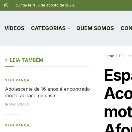
quinta-feira, 6 de agosto de 2026.
VÍDEOS
CATEGORIAS
QUEM SOMOS
CON
Home
Política
LEIA TAMBÉM
Esp
SEGURANÇA
Aco
Adolescente de 16 anos é encontrado
morto ao lado de casa
mot
05/08/2026
Afo
SEGURANÇA