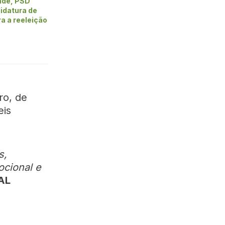
ade, PSD
idatura de
ra a reeleição
ro, de
eis
s,
ocional e
AL