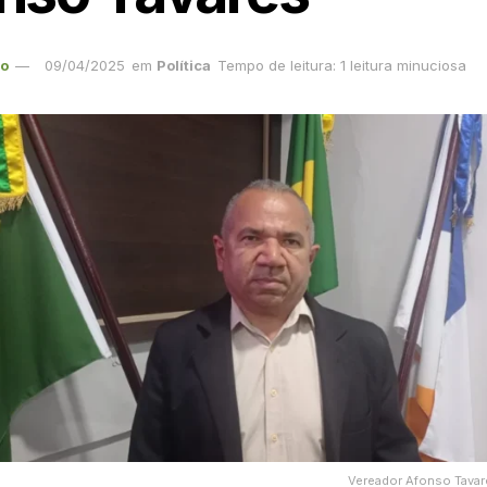
ão
09/04/2025
em
Política
Tempo de leitura: 1 leitura minuciosa
Vereador Afonso Tavare