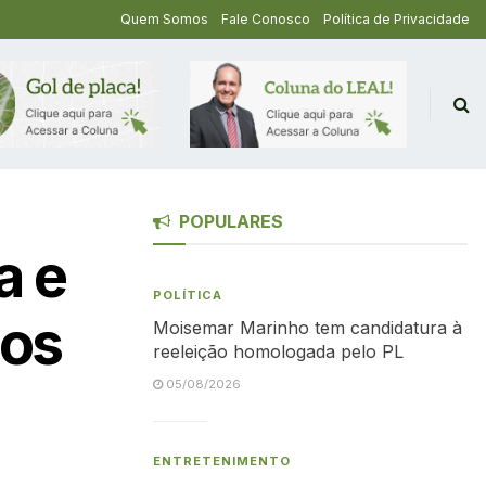
Quem Somos
Fale Conosco
Política de Privacidade
POPULARES
a e
POLÍTICA
sos
Moisemar Marinho tem candidatura à
reeleição homologada pelo PL
05/08/2026
ENTRETENIMENTO