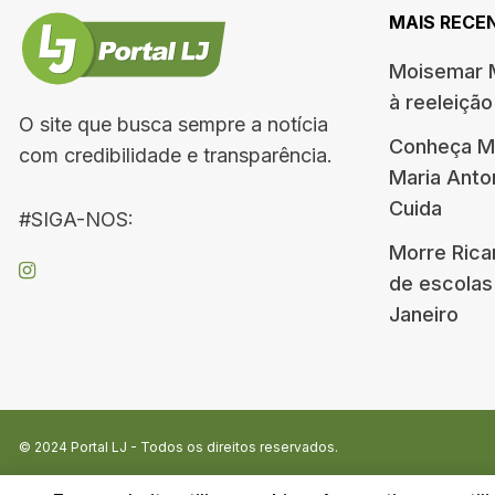
MAIS RECE
Moisemar M
à reeleiçã
O site que busca sempre a notícia
Conheça Me
com credibilidade e transparência.
Maria Ant
Cuida
#SIGA-NOS:
Morre Rica
de escolas
Janeiro
© 2024
Portal LJ
- Todos os direitos reservados.