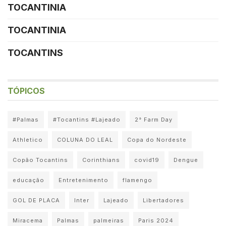
TOCANTINIA
TOCANTINIA
TOCANTINS
TÓPICOS
#Palmas
#Tocantins #Lajeado
2° Farm Day
Athletico
COLUNA DO LEAL
Copa do Nordeste
Copão Tocantins
Corinthians
covid19
Dengue
educação
Entretenimento
flamengo
GOL DE PLACA
Inter
Lajeado
Libertadores
Miracema
Palmas
palmeiras
Paris 2024