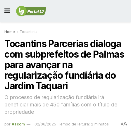
Home
Tocantinia
Tocantins Parcerias dialoga
com subprefeitos de Palmas
para avançar na
regularização fundiária do
Jardim Taquari
O processo de regularização fundiária irá
beneficiar mais de 450 famílias com o título de
propriedade
A
por
Ascom
02/06/2025
Tempo de leitura: 2 minutos
A