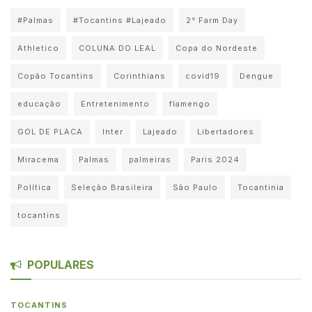
#Palmas
#Tocantins #Lajeado
2° Farm Day
Athletico
COLUNA DO LEAL
Copa do Nordeste
Copão Tocantins
Corinthians
covid19
Dengue
educação
Entretenimento
flamengo
GOL DE PLACA
Inter
Lajeado
Libertadores
Miracema
Palmas
palmeiras
Paris 2024
Política
Seleção Brasileira
São Paulo
Tocantinia
tocantins
POPULARES
TOCANTINS