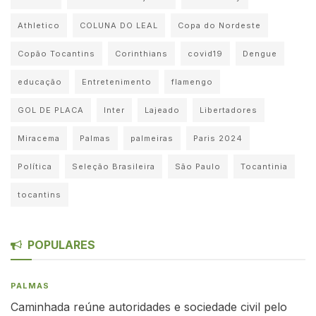
Athletico
COLUNA DO LEAL
Copa do Nordeste
Copão Tocantins
Corinthians
covid19
Dengue
educação
Entretenimento
flamengo
GOL DE PLACA
Inter
Lajeado
Libertadores
Miracema
Palmas
palmeiras
Paris 2024
Política
Seleção Brasileira
São Paulo
Tocantinia
tocantins
POPULARES
PALMAS
Caminhada reúne autoridades e sociedade civil pelo