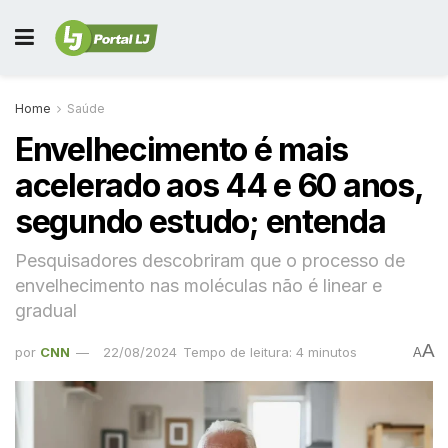
Home
Saúde
Envelhecimento é mais
acelerado aos 44 e 60 anos,
segundo estudo; entenda
Pesquisadores descobriram que o processo de
envelhecimento nas moléculas não é linear e
gradual
A
por
CNN
22/08/2024
Tempo de leitura: 4 minutos
A