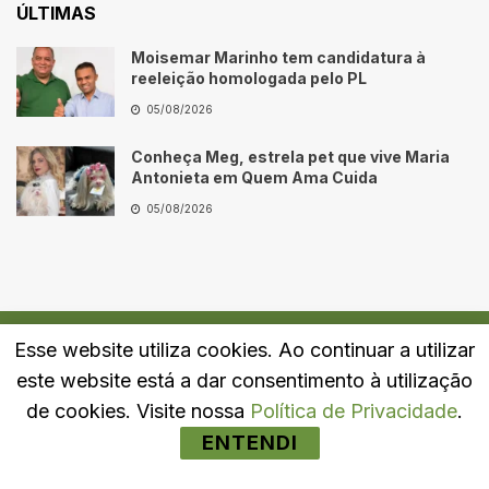
ÚLTIMAS
Moisemar Marinho tem candidatura à
reeleição homologada pelo PL
05/08/2026
Conheça Meg, estrela pet que vive Maria
Antonieta em Quem Ama Cuida
05/08/2026
Esse website utiliza cookies. Ao continuar a utilizar
Quem Somos
Fale Conosco
Política de Privacidade
este website está a dar consentimento à utilização
© 2024
Portal LJ
- Todos os direitos reservados.
de cookies. Visite nossa
Política de Privacidade
.
ENTENDI