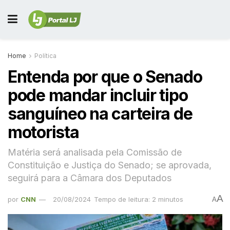
Home
Política
Entenda por que o Senado
pode mandar incluir tipo
sanguíneo na carteira de
motorista
Matéria será analisada pela Comissão de
Constituição e Justiça do Senado; se aprovada,
seguirá para a Câmara dos Deputados
A
por
CNN
20/08/2024
Tempo de leitura: 2 minutos
A