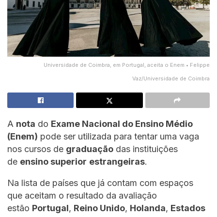
Universidade de Coimbra, em Portugal, aceita o Enem • Felippe
Vaz/Universidade de Coimbra
A
nota
do
Exame Nacional do Ensino Médio
(Enem)
pode ser utilizada para tentar uma vaga
nos cursos de
graduação
das instituições
de
ensino superior
estrangeiras
.
Na lista de países que já contam com espaços
que aceitam o resultado da avaliação
estão
Portugal
,
Reino Unido
,
Holanda
,
Estados