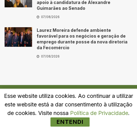
apoio à candidatura de Alexandre
Guimarães ao Senado
07/08/2026
Laurez Moreira defende ambiente
favorável para os negócios e geração de
emprego durante posse da nova diretoria
da Fecomércio
07/08/2026
Esse website utiliza cookies. Ao continuar a utilizar
Quem Somos
Fale Conosco
Política de Privacidade
este website está a dar consentimento à utilização
© 2024
Portal LJ
- Todos os direitos reservados.
de cookies. Visite nossa
Política de Privacidade
.
ENTENDI