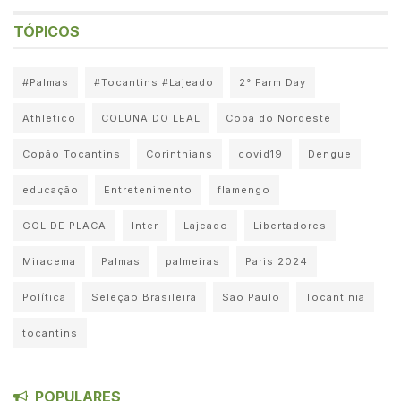
TÓPICOS
#Palmas
#Tocantins #Lajeado
2° Farm Day
Athletico
COLUNA DO LEAL
Copa do Nordeste
Copão Tocantins
Corinthians
covid19
Dengue
educação
Entretenimento
flamengo
GOL DE PLACA
Inter
Lajeado
Libertadores
Miracema
Palmas
palmeiras
Paris 2024
Política
Seleção Brasileira
São Paulo
Tocantinia
tocantins
POPULARES