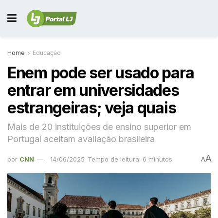
Home
Educação
Enem pode ser usado para
entrar em universidades
estrangeiras; veja quais
Mais de 20 instituições de ensino superior em
Portugal aceitam avaliação brasileira
A
por
CNN
14/06/2025
Tempo de leitura: 6 minutos
A