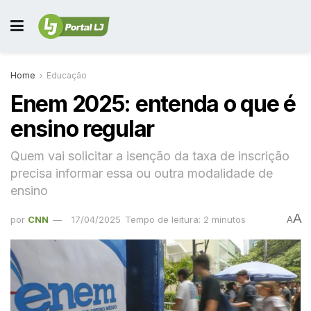
Home
Educação
Enem 2025: entenda o que é
ensino regular
Quem vai solicitar a isenção da taxa de inscrição
precisa informar essa ou outra modalidade de
ensino
A
por
CNN
17/04/2025
Tempo de leitura: 2 minutos
A