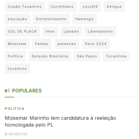
Copão Tocantins
Corinthians
covid19
Dengue
educação
Entretenimento
flamengo
GOL DE PLACA
Inter
Lajeado
Libertadores
Miracema
Palmas
palmeiras
Paris 2024
Política
Seleção Brasileira
São Paulo
Tocantinia
tocantins
POPULARES
POLÍTICA
Moisemar Marinho tem candidatura à reeleição
homologada pelo PL
05/08/2026