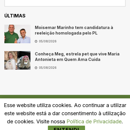
ÚLTIMAS
Moisemar Marinho tem candidatura à
reeleição homologada pelo PL
05/08/2026
Conheça Meg, estrela pet que vive Maria
Antonieta em Quem Ama Cuida
05/08/2026
Esse website utiliza cookies. Ao continuar a utilizar
Quem Somos
Fale Conosco
Política de Privacidade
este website está a dar consentimento à utilização
© 2024
Portal LJ
- Todos os direitos reservados.
de cookies. Visite nossa
Política de Privacidade
.
ENTENDI