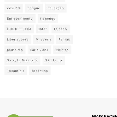
covid19
Dengue
educação
Entretenimento
flamengo
GOL DE PLACA
Inter
Lajeado
Libertadores
Miracema
Palmas
palmeiras
Paris 2024
Política
Seleção Brasileira
São Paulo
Tocantinia
tocantins
MAIS RECE