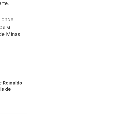
rte.
, onde
para
 de Minas
e Reinaldo
is de