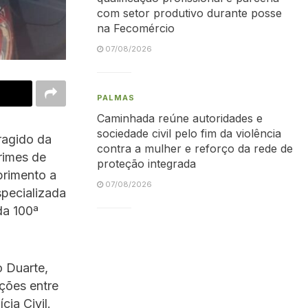
com setor produtivo durante posse
na Fecomércio
07/08/2026
PALMAS
Caminhada reúne autoridades e
sociedade civil pelo fim da violência
ragido da
contra a mulher e reforço da rede de
rimes de
proteção integrada
primento a
07/08/2026
specializada
da 100ª
o Duarte,
ções entre
ia Civil.