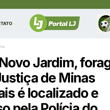
TATO
nça
Novo Jardim, fora
Justiça de Minas
is é localizado e
o pela Polícia do