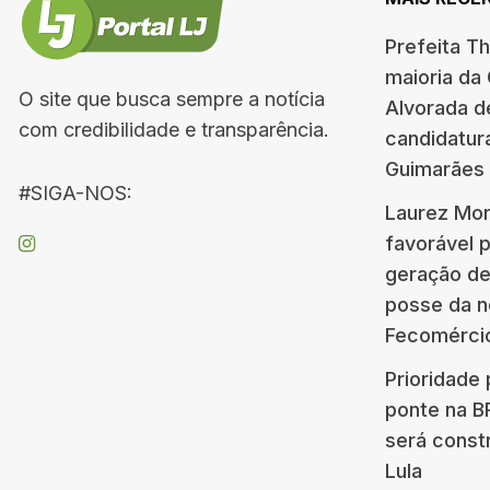
Prefeita T
maioria da
O site que busca sempre a notícia
Alvorada d
com credibilidade e transparência.
candidatur
Guimarães
#SIGA-NOS:
Laurez Mor
favorável 
geração d
posse da n
Fecomérci
Prioridade 
ponte na 
será const
Lula