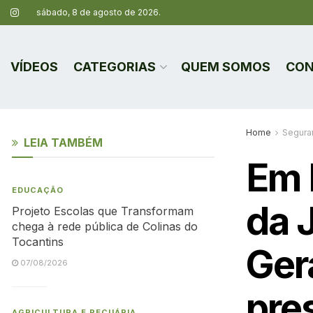
sábado, 8 de agosto de 2026.
VÍDEOS
CATEGORIAS
QUEM SOMOS
CON
Home
Segura
LEIA TAMBÉM
Em 
EDUCAÇÃO
da 
Projeto Escolas que Transformam
chega à rede pública de Colinas do
Tocantins
Gera
07/08/2026
pres
AGRICULTURA E PECUÁRIA