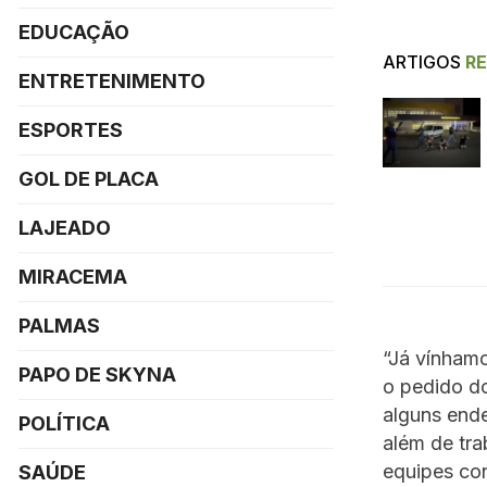
EDUCAÇÃO
ARTIGOS
R
ENTRETENIMENTO
ESPORTES
GOL DE PLACA
LAJEADO
MIRACEMA
PALMAS
“Já vínham
PAPO DE SKYNA
o pedido do
alguns end
POLÍTICA
além de tr
equipes co
SAÚDE