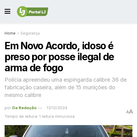
Home
Segurança
Em Novo Acordo, idoso é
preso por posse ilegal de
arma de fogo
Polícia apreendeu uma espingarda calibre 36 de
fabricação caseira, além de 15 munições do
mesmo calibre
por
Da Redação
13/12/2024
A
A
Tempo de leitura: 1 leitura minuciosa