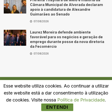
Câmara Municipal de Alvorada declaram
apoio à candidatura de Alexandre
Guimarães ao Senado
07/08/2026
Laurez Moreira defende ambiente
favorável para os negócios e geração de
emprego durante posse da nova diretoria
da Fecomércio
07/08/2026
Esse website utiliza cookies. Ao continuar a utilizar
Quem Somos
Fale Conosco
Política de Privacidade
este website está a dar consentimento à utilização
© 2024
Portal LJ
- Todos os direitos reservados.
de cookies. Visite nossa
Política de Privacidade
.
ENTENDI