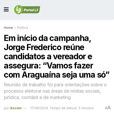
Home
Política
Em início da campanha,
Jorge Frederico reúne
candidatos a vereador e
assegura: “Vamos fazer
com Araguaína seja uma só”
Reunião de trabalho foi para orientações sobre o
processo eleitoral nas áreas de mídias sociais,
jurídica, contábil e de marketing
A
por
Ascom
17/08/2024
Tempo de leitura: 3 minutos
A