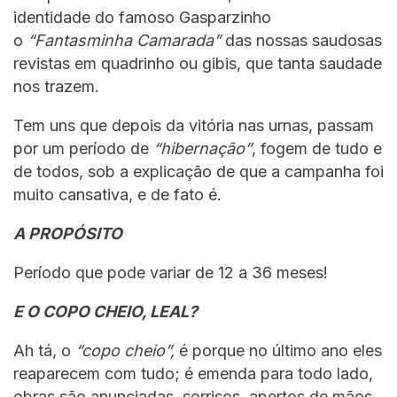
identidade do famoso Gasparzinho
o
“Fantasminha Camarada”
das nossas saudosas
revistas em quadrinho ou gibis, que tanta saudade
nos trazem.
Tem uns que depois da vitória nas urnas, passam
por um período de
“hibernação”
, fogem de tudo e
de todos, sob a explicação de que a campanha foi
muito cansativa, e de fato é.
A PROPÓSITO
Período que pode variar de 12 a 36 meses!
E O COPO CHEIO, LEAL?
Ah tá, o
“copo cheio”,
é porque no último ano eles
reaparecem com tudo; é emenda para todo lado,
obras são anunciadas, sorrisos, apertos de mãos,