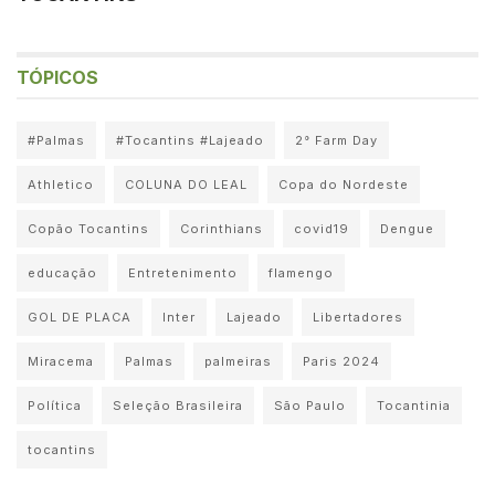
TÓPICOS
#Palmas
#Tocantins #Lajeado
2° Farm Day
Athletico
COLUNA DO LEAL
Copa do Nordeste
Copão Tocantins
Corinthians
covid19
Dengue
educação
Entretenimento
flamengo
GOL DE PLACA
Inter
Lajeado
Libertadores
Miracema
Palmas
palmeiras
Paris 2024
Política
Seleção Brasileira
São Paulo
Tocantinia
tocantins