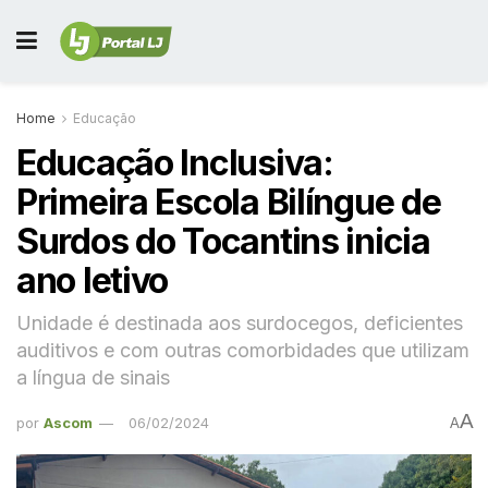
Home
Educação
Educação Inclusiva:
Primeira Escola Bilíngue de
Surdos do Tocantins inicia
ano letivo
Unidade é destinada aos surdocegos, deficientes
auditivos e com outras comorbidades que utilizam
a língua de sinais
A
por
Ascom
06/02/2024
A