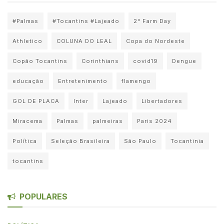
#Palmas
#Tocantins #Lajeado
2° Farm Day
Athletico
COLUNA DO LEAL
Copa do Nordeste
Copão Tocantins
Corinthians
covid19
Dengue
educação
Entretenimento
flamengo
GOL DE PLACA
Inter
Lajeado
Libertadores
Miracema
Palmas
palmeiras
Paris 2024
Política
Seleção Brasileira
São Paulo
Tocantinia
tocantins
POPULARES