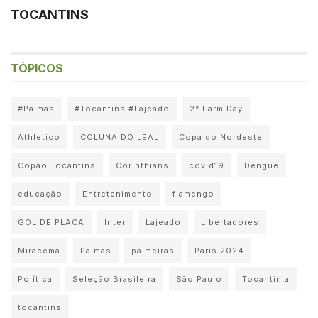
TOCANTINS
TÓPICOS
#Palmas
#Tocantins #Lajeado
2° Farm Day
Athletico
COLUNA DO LEAL
Copa do Nordeste
Copão Tocantins
Corinthians
covid19
Dengue
educação
Entretenimento
flamengo
GOL DE PLACA
Inter
Lajeado
Libertadores
Miracema
Palmas
palmeiras
Paris 2024
Política
Seleção Brasileira
São Paulo
Tocantinia
tocantins