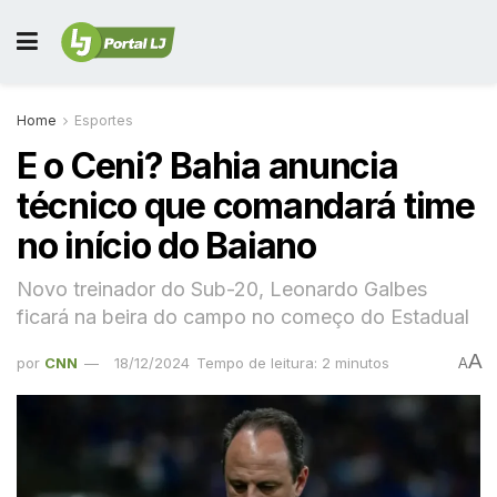
Home
Esportes
E o Ceni? Bahia anuncia
técnico que comandará time
no início do Baiano
Novo treinador do Sub-20, Leonardo Galbes
ficará na beira do campo no começo do Estadual
A
por
CNN
18/12/2024
Tempo de leitura: 2 minutos
A