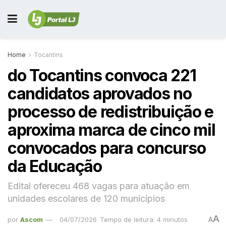
Home
Tocantins
do Tocantins convoca 221
candidatos aprovados no
processo de redistribuição e
aproxima marca de cinco mil
convocados para concurso
da Educação
Edital ofereceu 468 vagas para atuação em
unidades escolares de 120 municípios
A
por
Ascom
04/07/2026
Tempo de leitura: 4 minutos
A