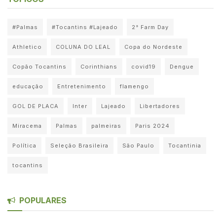
#Palmas
#Tocantins #Lajeado
2° Farm Day
Athletico
COLUNA DO LEAL
Copa do Nordeste
Copão Tocantins
Corinthians
covid19
Dengue
educação
Entretenimento
flamengo
GOL DE PLACA
Inter
Lajeado
Libertadores
Miracema
Palmas
palmeiras
Paris 2024
Política
Seleção Brasileira
São Paulo
Tocantinia
tocantins
POPULARES