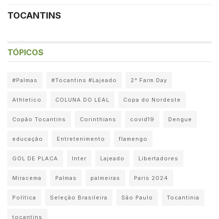
TOCANTINS
TÓPICOS
#Palmas
#Tocantins #Lajeado
2° Farm Day
Athletico
COLUNA DO LEAL
Copa do Nordeste
Copão Tocantins
Corinthians
covid19
Dengue
educação
Entretenimento
flamengo
GOL DE PLACA
Inter
Lajeado
Libertadores
Miracema
Palmas
palmeiras
Paris 2024
Política
Seleção Brasileira
São Paulo
Tocantinia
tocantins