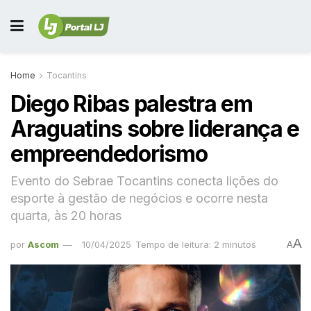
Home
Tocantins
Diego Ribas palestra em
Araguatins sobre liderança e
empreendedorismo
Evento do Sebrae Tocantins conecta lições do
esporte à gestão de negócios e ocorre nesta
quarta, às 20 horas
A
por
Ascom
10/04/2025
Tempo de leitura: 2 minutos
A