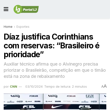
Home
Esportes
Díaz justifica Corinthians
com reservas: “Brasileiro é
prioridade”
Auxiliar técnico afirma que o Alvinegro precisa
priorizar o Brasileirão, competição em que o timão
está na zona de rebaixamento
A
por
CNN
03/10/2024
Tempo de leitura: 2 minutos
A