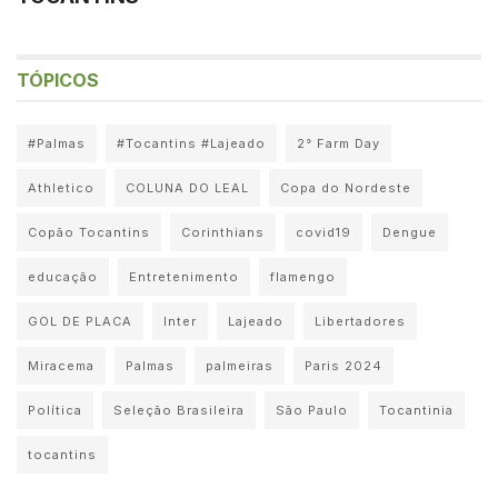
TÓPICOS
#Palmas
#Tocantins #Lajeado
2° Farm Day
Athletico
COLUNA DO LEAL
Copa do Nordeste
Copão Tocantins
Corinthians
covid19
Dengue
educação
Entretenimento
flamengo
GOL DE PLACA
Inter
Lajeado
Libertadores
Miracema
Palmas
palmeiras
Paris 2024
Política
Seleção Brasileira
São Paulo
Tocantinia
tocantins