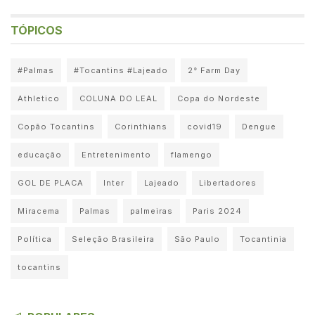
TÓPICOS
#Palmas
#Tocantins #Lajeado
2° Farm Day
Athletico
COLUNA DO LEAL
Copa do Nordeste
Copão Tocantins
Corinthians
covid19
Dengue
educação
Entretenimento
flamengo
GOL DE PLACA
Inter
Lajeado
Libertadores
Miracema
Palmas
palmeiras
Paris 2024
Política
Seleção Brasileira
São Paulo
Tocantinia
tocantins