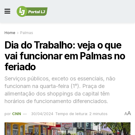
Home
Palmas
Dia do Trabalho: veja o que
vai funcionar em Palmas no
feriado
Serviços públicos, exceto os essenciais, não
funcionam na quarta-feira (1°). Praça de
alimentação dos shoppings da capital têm
horários de funcionamento diferenciados.
A
por
CNN
30/04/2024
Tempo de leitura: 2 minutos
A