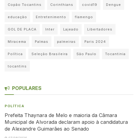
Copão Tocantins
Corinthians
covid19
Dengue
educação
Entretenimento
flamengo
GOL DE PLACA
Inter
Lajeado
Libertadores
Miracema
Palmas
palmeiras
Paris 2024
Política
Seleção Brasileira
São Paulo
Tocantinia
tocantins
POPULARES
POLÍTICA
Prefeita Thaynara de Melo e maioria da Câmara
Municipal de Alvorada declaram apoio à candidatura
de Alexandre Guimarães ao Senado
07/08/2026