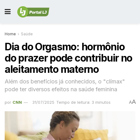
Home
Saúde
Dia do Orgasmo: hormônio
do prazer pode contribuir no
aleitamento materno
Além dos benefícios já conhecidos, o "clímax"
pode ter diversos efeitos na saúde feminina
A
por
CNN
31/07/2025
Tempo de leitura: 3 minutos
A